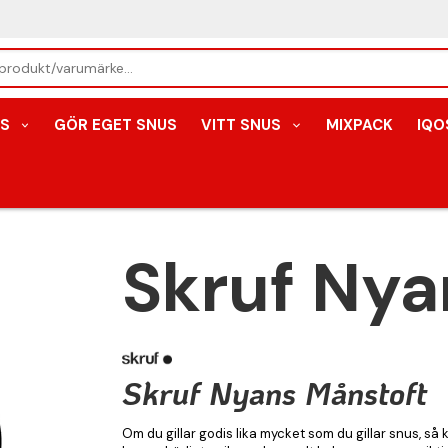
S
GÖR EGET SNUS
VITT SNUS
MIXPACK
IQO
Skruf Nya
Skruf Nyans Månstoft
Om du gillar godis lika mycket som du gillar snus, så