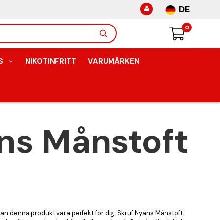
DE
0
S
NIKOTINFRITT
VARUMÄRKEN
ns Månstoft
 kan denna produkt vara perfekt för dig. Skruf Nyans Månstoft