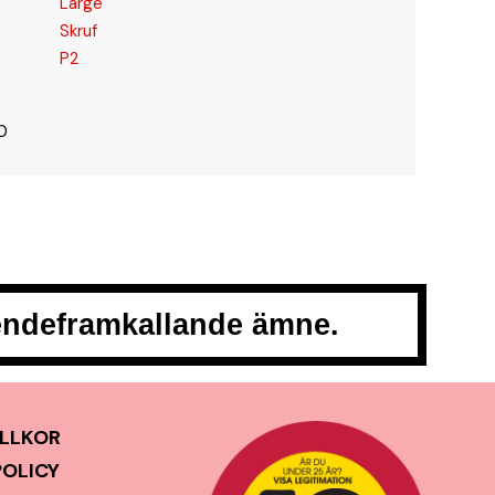
Large
Skruf
P2
0
oendeframkallande ämne.
LLKOR
POLICY