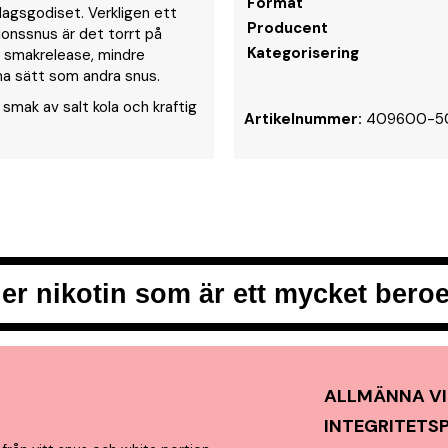
Format
rdagsgodiset. Verkligen ett
Producent
ionssnus är det torrt på
Kategorisering
re smakrelease, mindre
ma sätt som andra snus.
smak av salt kola och kraftig
Artikelnummer:
409600-5
er nikotin som är ett mycket ber
ALLMÄNNA VI
INTEGRITETS