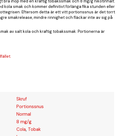
igt bra ihop med en kraftig tobakssmak och 8 mg/g nikotinhalt.
d kola smak och kommer definitivt förlänga fika stunden eller
ottegrisen. Eftersom detta är ett vitt portionssnus är det torrt
ängre smakrelease, mindre rinnighet och fläckar inte av sig på
smak av salt kola och kraftig tobakssmak. Portionerna är
fället.
Skruf
Portionssnus
Normal
8 mg/g
Cola
,
Tobak