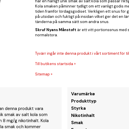
har en härligt unik smak av salt kola som passar rikt
Kola smaken påminner tydligt om ett vanligt godis me
tiden framför lördagsgodiset. Verkligen ett snus för g
på utsidan och fuktigt på insidan vilket ger det en l
tänderna på samma sätt som andra snus.
Skruf Nyans Månstoft
är ett vitt portionssnus med 
normalstora.
Tyvärr ingår inte denna produkt i vårt sortiment för till
Till butikens startsida »
Sitemap »
Varumärke
Produkttyp
Styrka
 kan denna produkt vara
nik smak av salt kola som
Nikotinhalt
 8 mg/g nikotinhalt. Kola
Smak
kola smak och kommer