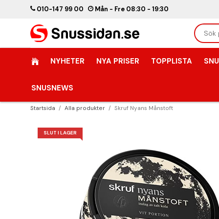
010-147 99 00
Mån - Fre 08:30 - 19:30
NYHETER
NYA PRISER
TOPPLISTA
SNU
SNUSNEWS
Startsida
/
Alla produkter
/
Skruf Nyans Månstoft
SLUT I LAGER