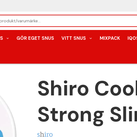
S
GÖR EGET SNUS
VITT SNUS
MIXPACK
IQO
Shiro Coo
Strong Sl