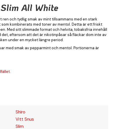
 Slim All White
gt ren och tydlig smak av mint tillsammans med en stark
t som kombinerats med toner av mentol. Detta är ett friskt
en. Med sitt slimmade format och helvita, tobaksfria innehåll
d det, eftersom att det är nikotinpåsar så fläckar dom inte av
aken under en mycket längre period.
sar med smak av pepparmint och mentol. Portionerna är
fället.
Shiro
Vitt Snus
Slim