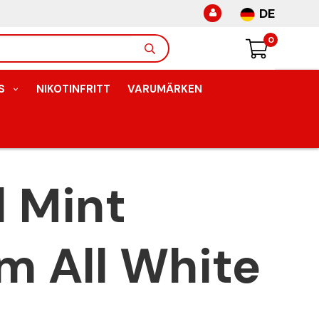
DE
0
S
NIKOTINFRITT
VARUMÄRKEN
l Mint
im All White