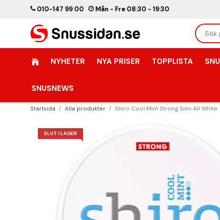
010-147 99 00
Mån - Fre 08:30 - 19:30
NYHETER
NYA PRISER
TOPPLISTA
SNU
SNUSNEWS
Startsida
/
Alla produkter
/
Shiro Cool Mint Strong Slim All White
SLUT I LAGER