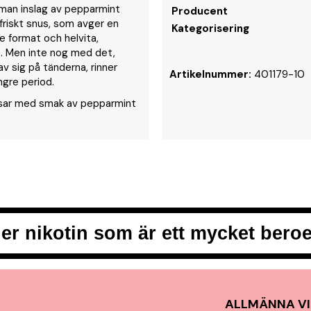
r man inslag av pepparmint
Producent
riskt snus, som avger en
Kategorisering
e format och helvita,
kt. Men inte nog med det,
v sig på tänderna, rinner
Artikelnummer:
401179-10
gre period.
åsar med smak av pepparmint
er nikotin som är ett mycket ber
ALLMÄNNA VI