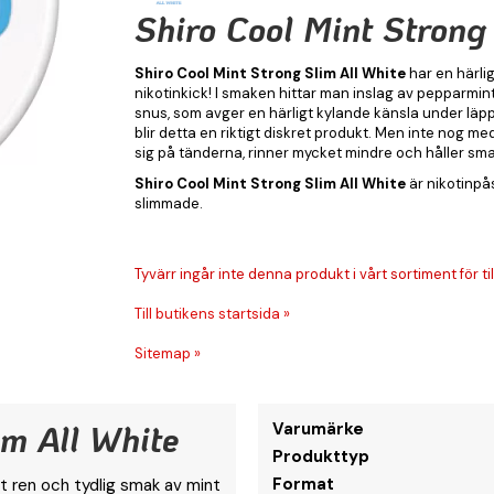
Shiro Cool Mint Strong
Shiro Cool Mint Strong Slim All White
har en härli
nikotinkick! I smaken hittar man inslag av pepparmin
snus, som avger en härligt kylande känsla under läpp
blir detta en riktigt diskret produkt. Men inte nog me
sig på tänderna, rinner mycket mindre och håller sm
Shiro Cool Mint Strong Slim All White
är nikotinpå
slimmade.
Tyvärr ingår inte denna produkt i vårt sortiment för till
Till butikens startsida »
Sitemap »
im All White
Varumärke
Produkttyp
Format
gt ren och tydlig smak av mint