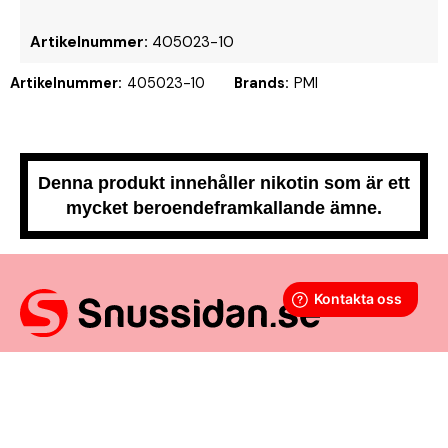
Artikelnummer:
405023-10
Artikelnummer:
405023-10
Brands:
PMI
Denna produkt innehåller nikotin som är ett
mycket beroendeframkallande ämne.
Snussidan.se
har ett av Sveriges största utbud av snus –
från vitt snus och white portion till klassiskt portionssnus och
lössnus. Vi levererar snabbt, smidigt och med kunden i
centrum. Vårt mål är att alltid erbjuda snabb leverans och en
förstklassig köpupplevelse.