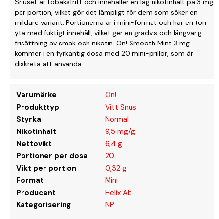
Snuset är tobaksfritt och innehåller en låg nikotinhalt på 3 mg
per portion, vilket gör det lämpligt för dem som söker en
mildare variant. Portionerna är i mini-format och har en torr
yta med fuktigt innehåll, vilket ger en gradvis och långvarig
frisättning av smak och nikotin. On! Smooth Mint 3 mg
kommer i en fyrkantig dosa med 20 mini-prillor, som är
diskreta att använda.
Varumärke
On!
Produkttyp
Vitt Snus
Styrka
Normal
Nikotinhalt
9,5 mg/g
Nettovikt
6,4 g
Portioner per dosa
20
Vikt per portion
0,32 g
Format
Mini
Producent
Helix Ab
Kategorisering
NP