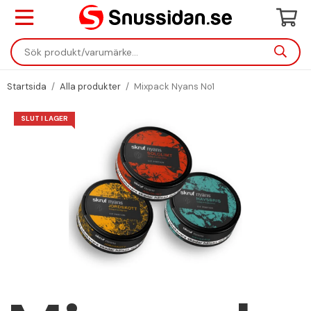
Startsida
/
Alla produkter
/
Mixpack Nyans No1
SLUT I LAGER