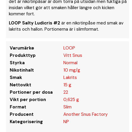
det är nikotinpåsar är dom torra på utsidan men fuktiga på
insidan vilket gör att smaken håller längre och kicken
kommer fort.
LOOP Salty Ludicris #2
är en nikotinpåse med smak av
lakrits och hallon. Portionerna är i slimformat.
Varumärke
LOOP
Produkttyp
Vitt Snus
Styrka
Normal
Nikotinhalt
10 mg/g
Smak
Lakrits
Nettovikt
15 g
Portioner per dosa
22
Vikt per portion
0,625 g
Format
Slim
Producent
Another Snus Factory
Kategorisering
NP