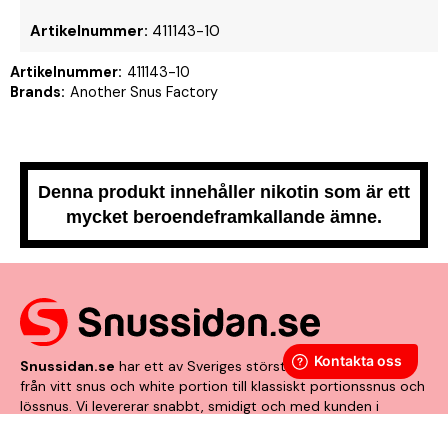
Artikelnummer:
411143-10
Artikelnummer:
411143-10
Brands:
Another Snus Factory
Denna produkt innehåller nikotin som är ett
mycket beroendeframkallande ämne.
Snussidan.se
har ett av Sveriges största utbud av snus –
från vitt snus och white portion till klassiskt portionssnus och
lössnus. Vi levererar snabbt, smidigt och med kunden i
centrum. Vårt mål är att alltid erbjuda snabb leverans och en
förstklassig köpupplevelse.