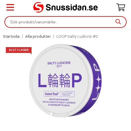
Startsida
/
Alla produkter
/
LOOP Salty Ludicris #2
SLUT I LAGER