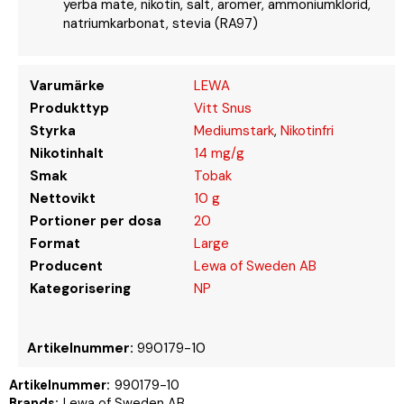
yerba mate, nikotin, salt, aromer, ammoniumklorid,
natriumkarbonat, stevia (RA97)
Varumärke
LEWA
Produkttyp
Vitt Snus
Styrka
Mediumstark
,
Nikotinfri
Nikotinhalt
14 mg/g
Smak
Tobak
Nettovikt
10 g
Portioner per dosa
20
Format
Large
Producent
Lewa of Sweden AB
Kategorisering
NP
Artikelnummer:
990179-10
Artikelnummer:
990179-10
Brands:
Lewa of Sweden AB