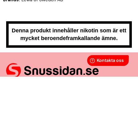
Denna produkt innehåller nikotin som är ett
mycket beroendeframkallande ämne.
Snussidan.se
har ett av Sveriges största utbud av snus –
från vitt snus och white portion till klassiskt portionssnus och
lössnus. Vi levererar snabbt, smidigt och med kunden i
centrum. Vårt mål är att alltid erbjuda snabb leverans och en
förstklassig köpupplevelse.
VÅRA ANDRA PLATTFORMAR