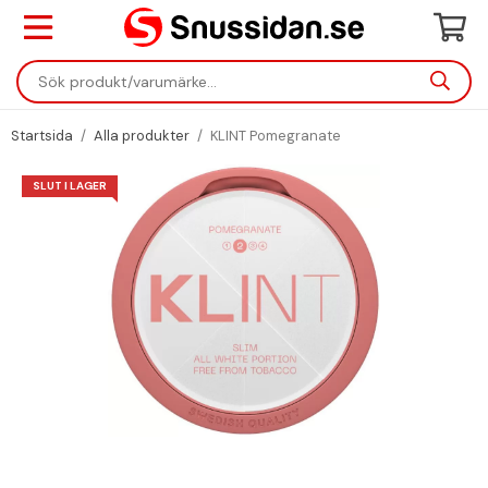
Startsida
/
Alla produkter
/
KLINT Pomegranate
SLUT I LAGER