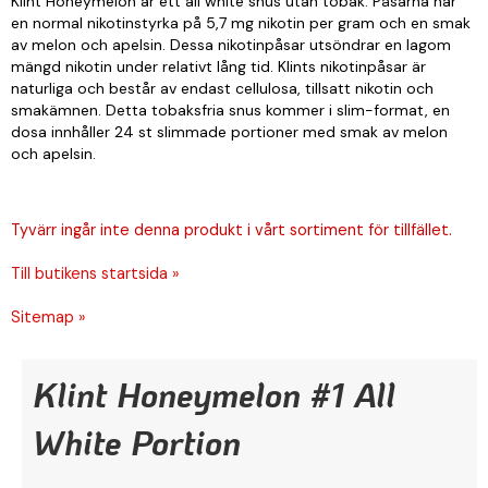
Klint Honeymelon är ett all white snus utan tobak. Påsarna har
en normal nikotinstyrka på 5,7 mg nikotin per gram och en smak
av melon och apelsin. Dessa nikotinpåsar utsöndrar en lagom
mängd nikotin under relativt lång tid. Klints nikotinpåsar är
naturliga och består av endast cellulosa, tillsatt nikotin och
smakämnen. Detta tobaksfria snus kommer i slim-format, en
dosa innhåller 24 st slimmade portioner med smak av melon
och apelsin.
Tyvärr ingår inte denna produkt i vårt sortiment för tillfället.
Till butikens startsida »
Sitemap »
Klint Honeymelon #1 All
White Portion