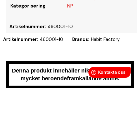
Kategorisering
NP
Artikelnummer:
460001-10
Artikelnummer:
460001-10
Brands:
Habit Factory
Denna produkt innehåller nikotin som är ett
mycket beroendeframkallande ämne.
Snussidan.se
har ett av Sveriges största utbud av snus –
från vitt snus och white portion till klassiskt portionssnus och
lössnus. Vi levererar snabbt, smidigt och med kunden i