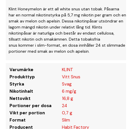
Klint Honeymelon är ett all white snus utan tobak. Påsarna
har en normal nikotinstyrka på 5,7 mg nikotin per gram och en
smak av melon och apelsin. Dessa nikotinpåsar utsöndrar en
lagom mängd nikotin under relativt lång tid. Klints
nikotinpåsar är naturliga och består av endast cellulosa,
tillsatt nikotin och smakämnen. Detta tobaksfria
snus kommer i slim-format, en dosa innhåller 24 st slimmade
portioner med smak av melon och apelsin.
Varumärke
KLINT
Produkttyp
Vitt Snus
Styrka
Svag
Nikotinhalt
6 mg/g
Nettovikt
16,8 g
Portioner per dosa
24
Vikt per portion
0,7 g
Format
Slim
Producent
Habit Factory