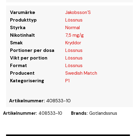
Varumärke
Jakobsson´S
Produkttyp
Lössnus
Styrka
Normal
Nikotinhalt
7,5 mg/g
Smak
Kryddor
Portioner per dosa
Lössnus
Vikt per portion
Lössnus
Format
Lössnus
Producent
Swedish Match
Kategorisering
P1
Artikelnummer:
408533-10
Artikelnummer:
408533-10
Brands:
Gotlandssnus