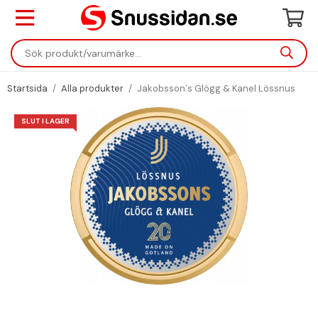
Startsida
/
Alla produkter
/
Jakobsson´s Glögg & Kanel Lössnus
SLUT I LAGER