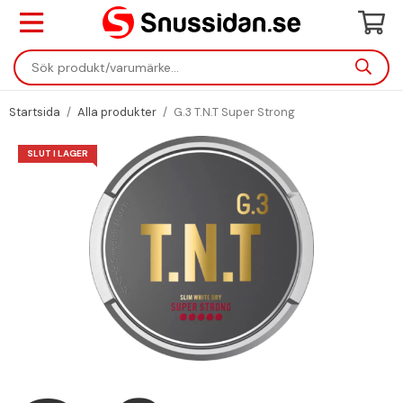
Startsida
/
Alla produkter
/
G.3 T.N.T Super Strong
SLUT I LAGER