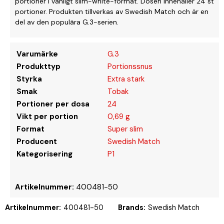
portioner i vanligt slim-white-format. Dosen innehåller 24 st
portioner. Produkten tillverkas av Swedish Match och är en
del av den populära G.3-serien.
Varumärke
G.3
Produkttyp
Portionssnus
Styrka
Extra stark
Smak
Tobak
Portioner per dosa
24
Vikt per portion
0,69 g
Format
Super slim
Producent
Swedish Match
Kategorisering
P1
Artikelnummer:
400481-50
Artikelnummer:
400481-50
Brands:
Swedish Match