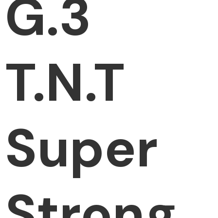
G.3
T.N.T
Super
Strong