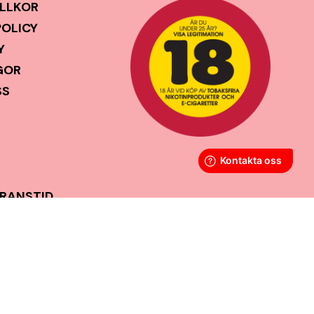
LLKOR
POLICY
Y
GOR
SS
ERANSTID