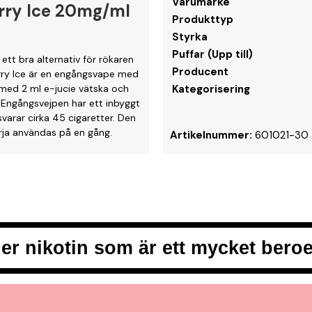
Varumärke
rry Ice 20mg/ml
Produkttyp
Styrka
Puffar (Upp till)
tt bra alternativ för rökaren
Producent
erry Ice är en engångsvape med
 med 2 ml e-jucie vätska och
Kategorisering
 Engångsvejpen har ett inbyggt
varar cirka 45 cigaretter. Den
börja användas på en gång.
Artikelnummer:
601021-30
er nikotin som är ett mycket ber