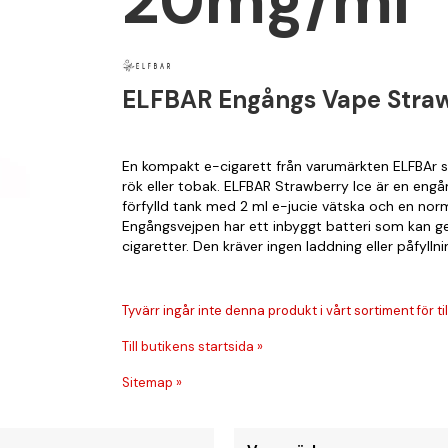
20mg/ml
ELFBAR Engångs Vape Stra
En kompakt e-cigarett från varumärkten ELFBAr so
rök eller tobak. ELFBAR Strawberry Ice är en en
förfylld tank med 2 ml e-jucie vätska och en nor
Engångsvejpen har ett inbyggt batteri som kan ge
cigaretter. Den kräver ingen laddning eller påfyll
Tyvärr ingår inte denna produkt i vårt sortiment för till
Till butikens startsida »
Sitemap »