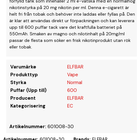
förfylld tank som innehåller 2 ml e-vätska med en normalhög
nikotinstyrka på 20 mg nikotin per ml. Denna e-cigarett är
helt fri från tobak och behöver inte laddas eller fyllas på. Den
är klar att användas direkt ur förpackningen och kan leverera
upp till 600 puffar tack vare det kraftfulla batteriet på
550mAh. Smaken av magno och nilotinhalt på 20mg/ml
passar de flesta som söker en frisk nikotinprodukt utan rök
eller tobak.
Varumärke
ELFBAR
Produkttyp
Vape
Styrka
Normal
Puffar (Upp till)
600
Producent
ELFBAR
Kategorisering
EC
Artikelnummer:
601008-30
Artikelnummer:
601008-30
Brands:
ELFBAR