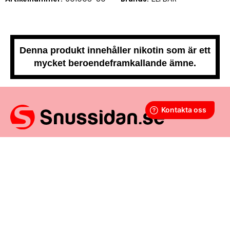
Denna produkt innehåller nikotin som är ett
mycket beroendeframkallande ämne.
Snussidan.se
har ett av Sveriges största utbud av snus –
från vitt snus och white portion till klassiskt portionssnus och
lössnus. Vi levererar snabbt, smidigt och med kunden i
centrum. Vårt mål är att alltid erbjuda snabb leverans och en
förstklassig köpupplevelse.
VÅRA ANDRA PLATTFORMAR