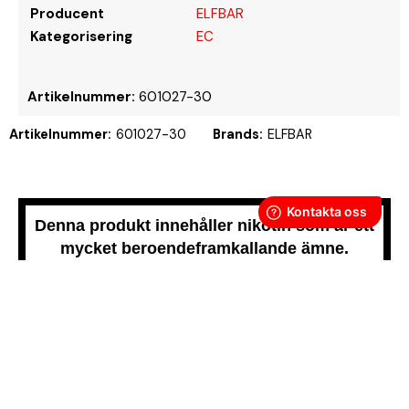
Producent
ELFBAR
Kategorisering
EC
Artikelnummer:
601027-30
Artikelnummer:
601027-30
Brands:
ELFBAR
Denna produkt innehåller nikotin som är ett
mycket beroendeframkallande ämne.
Snussidan.se
har ett av Sveriges största utbud av snus –
från vitt snus och white portion till klassiskt portionssnus och