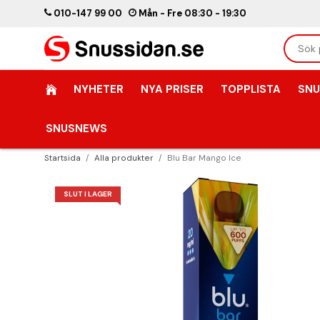
010-147 99 00
Mån - Fre 08:30 - 19:30
NYHETER
NYA PRISER
TOPPLISTA
SNU
SNUSNEWS
Startsida
/
Alla produkter
/
Blu Bar Mango Ice
SLUT I LAGER