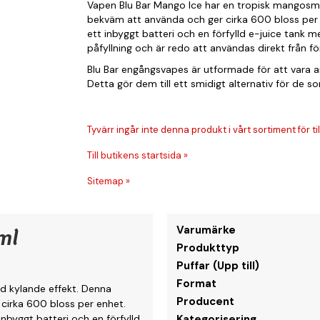
Vapen Blu Bar Mango Ice har en tropisk mangosm
bekväm att använda och ger cirka 600 bloss per 
ett inbyggt batteri och en förfylld e-juice tank m
påfyllning och är redo att användas direkt från f
Blu Bar engångsvapes är utformade för att vara an
Detta gör dem till ett smidigt alternativ för de s
Tyvärr ingår inte denna produkt i vårt sortiment för till
Till butikens startsida »
Sitemap »
ml
Varumärke
Produkttyp
Puffar (Upp till)
Format
d kylande effekt. Denna
Producent
cirka 600 bloss per enhet.
nbyggt batteri och en förfylld
Kategorisering