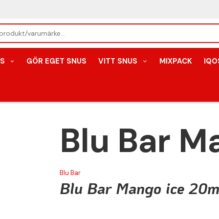
S
GÖR EGET SNUS
VITT SNUS
MIXPACK
IQO
Blu Bar M
Blu Bar
Blu Bar Mango ice 20