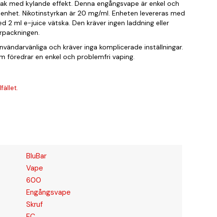
ak med kylande effekt. Denna engångsvape är enkel och
enhet. Nikotinstyrkan är 20 mg/ml. Enheten levereras med
ed 2 ml e-juice vätska. Den kräver ingen laddning eller
örpackningen.
vändarvänliga och kräver inga komplicerade inställningar.
om föredrar en enkel och problemfri vaping.
fället.
BluBar
Vape
600
Engångsvape
Skruf
EC