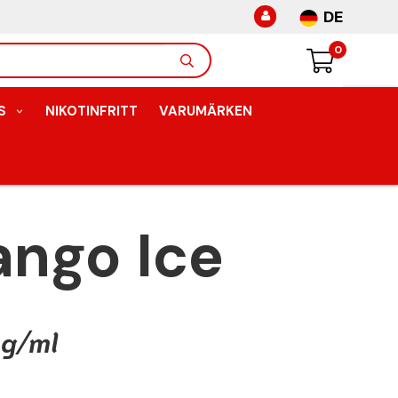
DE
0
S
NIKOTINFRITT
VARUMÄRKEN
ango Ice
mg/ml