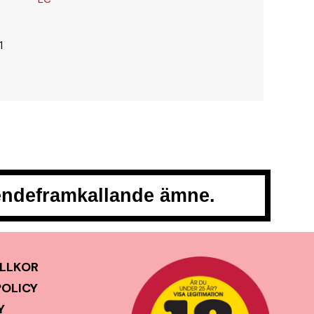
1
oendeframkallande ämne.
LLKOR
POLICY
Y