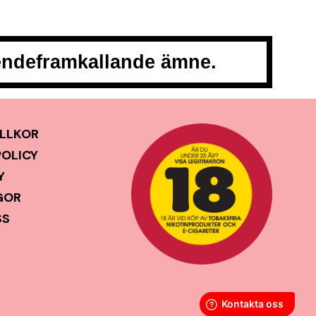
oendeframkallande ämne.
LLKOR
POLICY
Y
GOR
SS