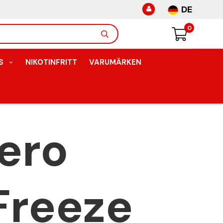
DE
0
S
NIKOTINFRITT
VARUMÄRKEN
ero
Freeze