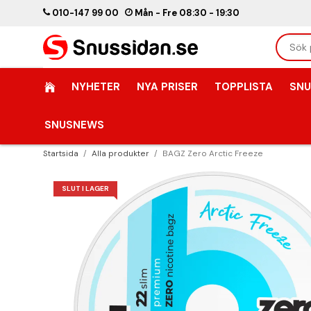
010-147 99 00
Mån - Fre 08:30 - 19:30
NYHETER
NYA PRISER
TOPPLISTA
SNU
SNUSNEWS
Startsida
/
Alla produkter
/
BAGZ Zero Arctic Freeze
SLUT I LAGER