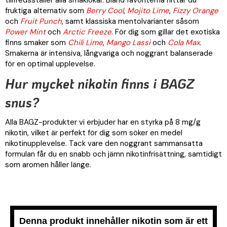
tillfredsställer alla smaklökar. Bland favoriterna hittar du
fruktiga alternativ som
Berry Cool
,
Mojito Lime
,
Fizzy Orange
och
Fruit Punch
, samt klassiska mentolvarianter såsom
Power Mint
och
Arctic Freeze
. För dig som gillar det exotiska
finns smaker som
Chili Lime
,
Mango Lassi
och
Cola Max
.
Smakerna är intensiva, långvariga och noggrant balanserade
för en optimal upplevelse.
Hur mycket nikotin finns i BAGZ
snus?
Alla BAGZ-produkter vi erbjuder har en styrka på 8 mg/g
nikotin, vilket är perfekt för dig som söker en medel
nikotinupplevelse. Tack vare den noggrant sammansatta
formulan får du en snabb och jämn nikotinfrisättning, samtidigt
som aromen håller länge.
Denna produkt innehåller nikotin som är ett