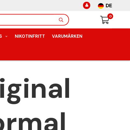
DE
0
S
NIKOTINFRITT
VARUMÄRKEN
iginal
ormal