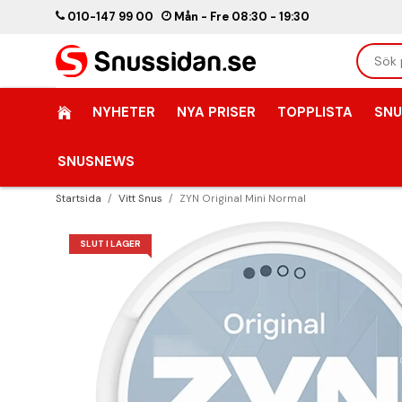
010-147 99 00
Mån - Fre 08:30 - 19:30
NYHETER
NYA PRISER
TOPPLISTA
SNU
SNUSNEWS
Startsida
/
Vitt Snus
/
ZYN Original Mini Normal
SLUT I LAGER