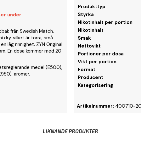
Produkttyp
Styrka
mer under
Nikotinhalt per portion
Nikotinhalt
tobak från Swedish Match.
 dry, vilket är torra, små
Smak
en låg rinnighet. ZYN Original
Nettovikt
 gram. En dosa kommer med 20
Portioner per dosa
Vikt per portion
hetsreglerande medel (E500),
Format
E950), aromer.
Producent
Kategorisering
Artikelnummer:
400710-2
LIKNANDE PRODUKTER