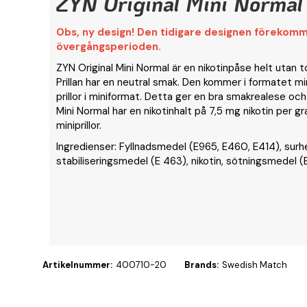
ZYN Original Mini Normal
Obs, ny design! Den tidigare designen förekom
övergångsperioden.
ZYN Original Mini Normal är en nikotinpåse helt utan 
Prillan har en neutral smak. Den kommer i formatet mini
prillor i miniformat. Detta ger en bra smakrealese och 
Mini Normal har en nikotinhalt på 7,5 mg nikotin per
miniprillor.
Ingredienser: Fyllnadsmedel (E965, E460, E414), sur
stabiliseringsmedel (E 463), nikotin, sötningsmedel (
Artikelnummer:
400710-20
Brands:
Swedish Match