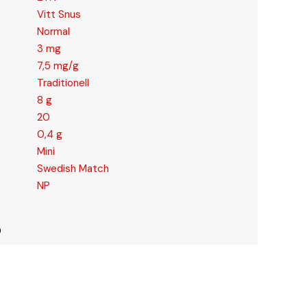
Vitt Snus
Normal
3 mg
7,5 mg/g
Traditionell
8 g
20
0,4 g
Mini
Swedish Match
NP
0