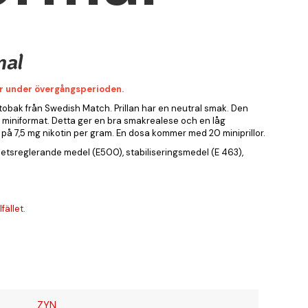
mal
r under övergångsperioden.
 tobak från Swedish Match. Prillan har en neutral smak. Den
or i miniformat. Detta ger en bra smakrealese och en låg
t på 7,5 mg nikotin per gram. En dosa kommer med 20 miniprillor.
hetsreglerande medel (E500), stabiliseringsmedel (E 463),
fället.
ZYN