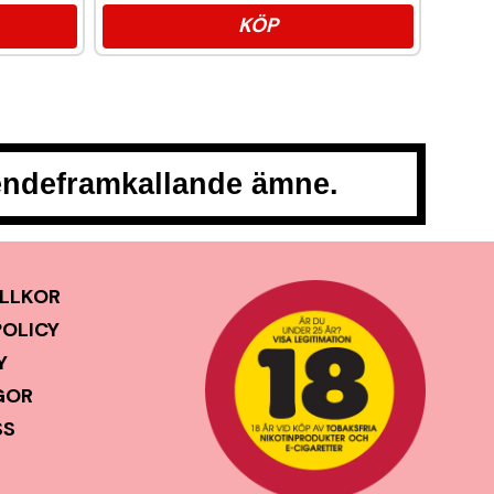
KÖP
oendeframkallande ämne.
LLKOR
POLICY
Y
GOR
SS