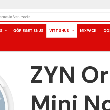
S
GÖR EGET SNUS
VITT SNUS
MIXPACK
IQO
ZYN Or
Mini N