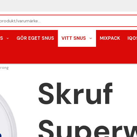
S
GÖR EGET SNUS
VITT SNUS
MIXPACK
IQO
trong
Skruf
Super