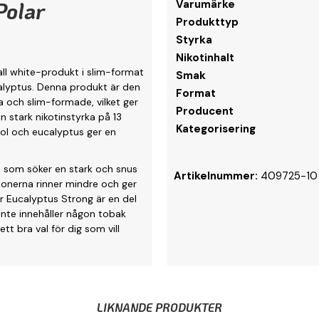
Polar
Varumärke
Produkttyp
Styrka
Nikotinhalt
all white-produkt i slim-format
Smak
lyptus. Denna produkt är den
Format
ta och slim-formade, vilket ger
Producent
n stark nikotinstyrka på 13
Kategorisering
ol och eucalyptus ger en
n som söker en stark och snus
Artikelnummer:
409725-10
onerna rinner mindre och ger
r Eucalyptus Strong är en del
 inte innehåller någon tobak
tt bra val för dig som vill
LIKNANDE PRODUKTER