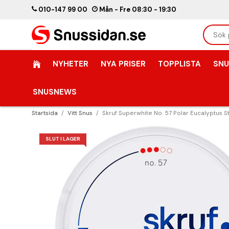
010-147 99 00
Mån - Fre 08:30 - 19:30
NYHETER
NYA PRISER
TOPPLISTA
SNU
SNUSNEWS
Startsida
/
Vitt Snus
/
Skruf Superwhite No. 57 Polar Eucalyptus S
SLUT I LAGER