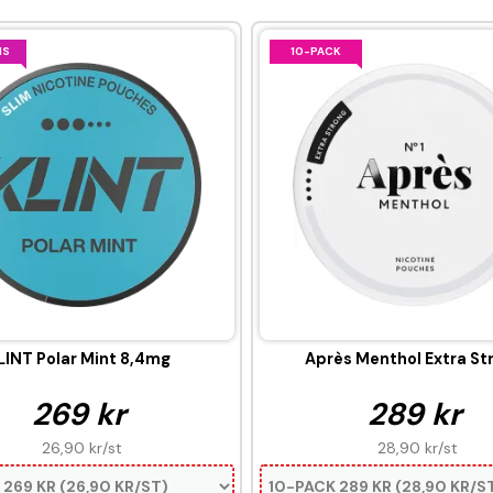
IS
10-PACK
LINT Polar Mint 8,4mg
Après Menthol Extra St
269 kr
289 kr
26,90 kr
/st
28,90 kr
/st