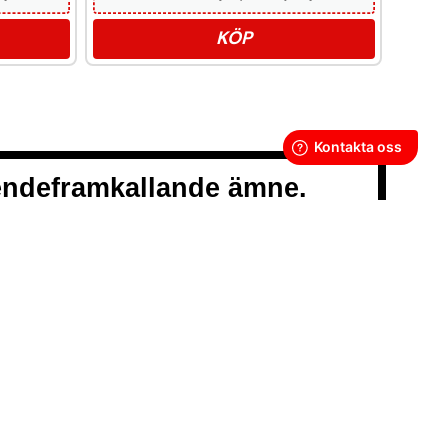
KÖP
oendeframkallande ämne.
LLKOR
POLICY
Y
GOR
SS