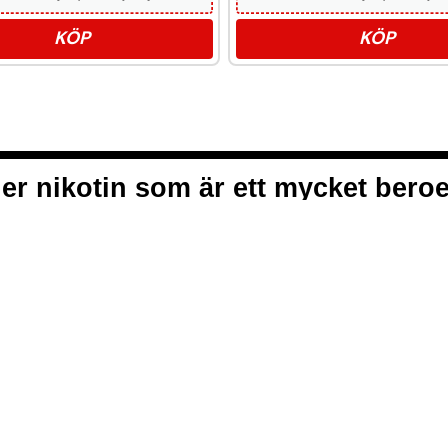
KÖP
KÖP
er nikotin som är ett mycket ber
ALLMÄNNA VI
INTEGRITETS
från vitt snus och white portion
COOKIEPOLIC
t, smidigt och med kunden i
VANLIGA FRÅ
en förstklassig köpupplevelse.
KONTAKTA O
NYHETSBREV