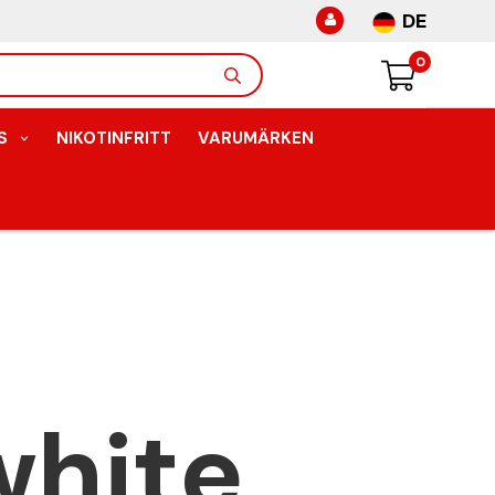
DE
0
S
NIKOTINFRITT
VARUMÄRKEN
white