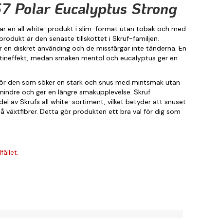
7 Polar Eucalyptus Strong
 är en all white-produkt i slim-format utan tobak och med
odukt är den senaste tillskottet i Skruf-familjen.
er en diskret använding och de missfärgar inte tänderna. En
ikotineffekt, medan smaken mentol och eucalyptus ger en
 för den som söker en stark och snus med mintsmak utan
mindre och ger en längre smakupplevelse. Skruf
el av Skrufs all white-sortiment, vilket betyder att snuset
på växtfibrer. Detta gör produkten ett bra val för dig som
fället.