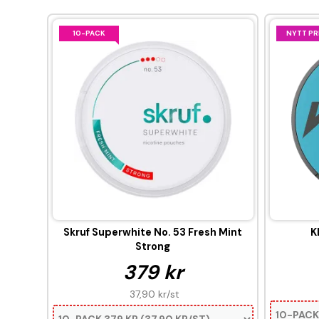
10-PACK
NYTT PR
Skruf Superwhite No. 53 Fresh Mint
K
Strong
379 kr
37,90 kr
/st