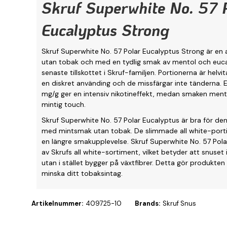
Skruf Superwhite No. 57 
Eucalyptus Strong
Skruf Superwhite No. 57 Polar Eucalyptus Strong är en 
utan tobak och med en tydlig smak av mentol och euca
senaste tillskottet i Skruf-familjen. Portionerna är helvi
en diskret använding och de missfärgar inte tänderna. E
mg/g ger en intensiv nikotineffekt, medan smaken ment
mintig touch.
Skruf Superwhite No. 57 Polar Eucalyptus är bra för de
med mintsmak utan tobak. De slimmade all white-porti
en längre smakupplevelse. Skruf Superwhite No. 57 Pola
av Skrufs all white-sortiment, vilket betyder att snuset
utan i stället bygger på växtfibrer. Detta gör produkten e
minska ditt tobaksintag.
Artikelnummer:
409725-10
Brands:
Skruf Snus