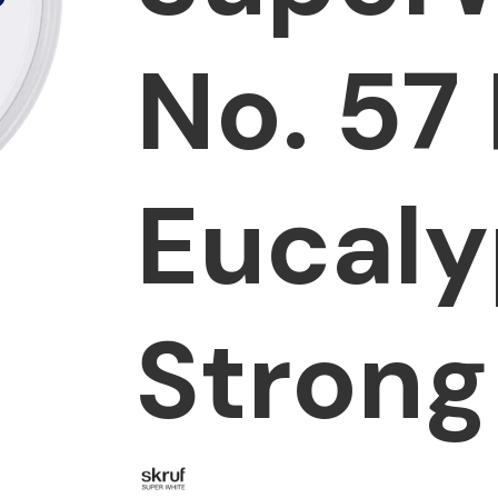
No. 57 
Eucaly
Strong