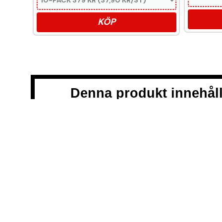
KÖP
Denna produkt innehåll
Snussidan.se
har ett av Sveriges största utbud av snus – 
till klassiskt portionssnus och lössnus. Vi levererar snabb
centrum. Vårt mål är att alltid erbjuda snabb leverans och 
VÅRA ANDRA PLATTFORMAR