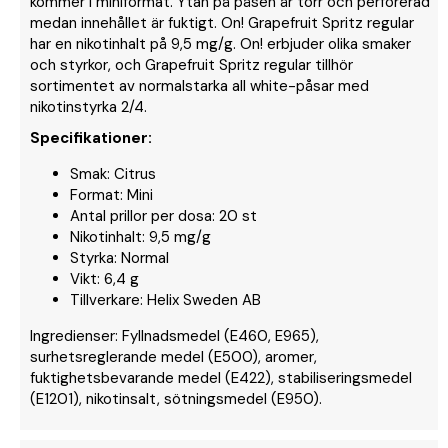
kommer i miniformat. Ytan på påsen är torr och perforerad
medan innehållet är fuktigt. On! Grapefruit Spritz regular
har en nikotinhalt på 9,5 mg/g. On! erbjuder olika smaker
och styrkor, och Grapefruit Spritz regular tillhör
sortimentet av normalstarka all white-påsar med
nikotinstyrka 2/4.
Specifikationer:
Smak: Citrus
Format: Mini
Antal prillor per dosa: 20 st
Nikotinhalt: 9,5 mg/g
Styrka: Normal
Vikt: 6,4 g
Tillverkare: Helix Sweden AB
Ingredienser: Fyllnadsmedel (E460, E965),
surhetsreglerande medel (E500), aromer,
fuktighetsbevarande medel (E422), stabiliseringsmedel
(E1201), nikotinsalt, sötningsmedel (E950).