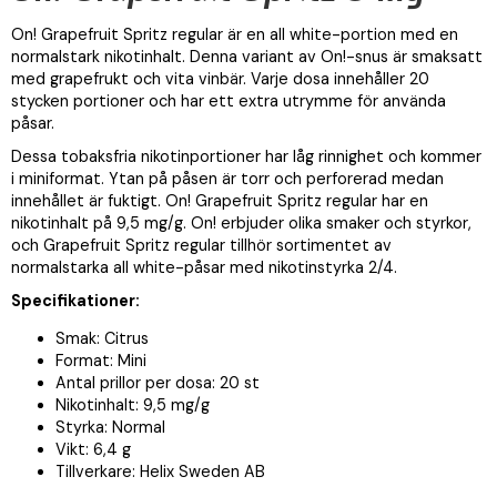
On! Grapefruit Spritz regular är en all white-portion med en
normalstark nikotinhalt. Denna variant av On!-snus är smaksatt
med grapefrukt och vita vinbär. Varje dosa innehåller 20
stycken portioner och har ett extra utrymme för använda
påsar.
Dessa tobaksfria nikotinportioner har låg rinnighet och kommer
i miniformat. Ytan på påsen är torr och perforerad medan
innehållet är fuktigt. On! Grapefruit Spritz regular har en
nikotinhalt på 9,5 mg/g. On! erbjuder olika smaker och styrkor,
och Grapefruit Spritz regular tillhör sortimentet av
normalstarka all white-påsar med nikotinstyrka 2/4.
Specifikationer:
Smak: Citrus
Format: Mini
Antal prillor per dosa: 20 st
Nikotinhalt: 9,5 mg/g
Styrka: Normal
Vikt: 6,4 g
Tillverkare: Helix Sweden AB