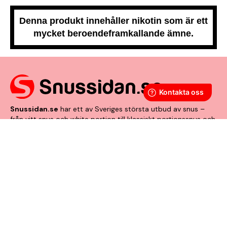
Denna produkt innehåller nikotin som är ett
mycket beroendeframkallande ämne.
Snussidan.se
har ett av Sveriges största utbud av snus –
från vitt snus och white portion till klassiskt portionssnus och
lössnus. Vi levererar snabbt, smidigt och med kunden i
centrum. Vårt mål är att alltid erbjuda snabb leverans och en
förstklassig köpupplevelse.
VÅRA ANDRA PLATTFORMAR