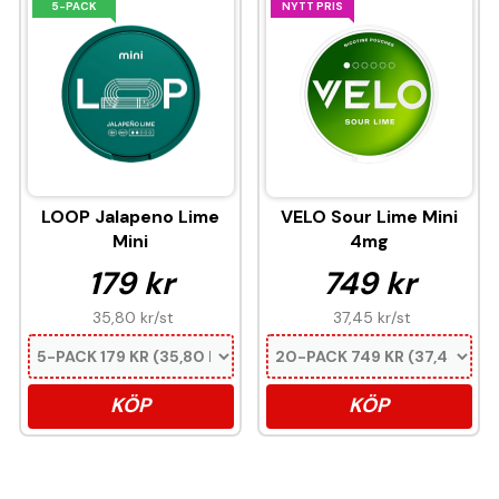
5-PACK
NYTT PRIS
LOOP Jalapeno Lime
VELO Sour Lime Mini
Mini
4mg
179 kr
749 kr
35,80 kr
/st
37,45 kr
/st
KÖP
KÖP