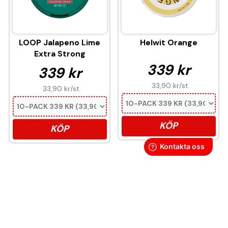
LOOP Jalapeno Lime
Helwit Orange
Extra Strong
339 kr
339 kr
33,90 kr
/st
33,90 kr
/st
KÖP
KÖP
Denna produkt innehåller nikotin som är ett
mycket beroendeframkallande ämne.