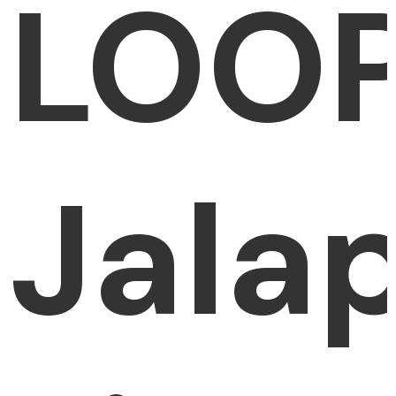
LOO
Jala