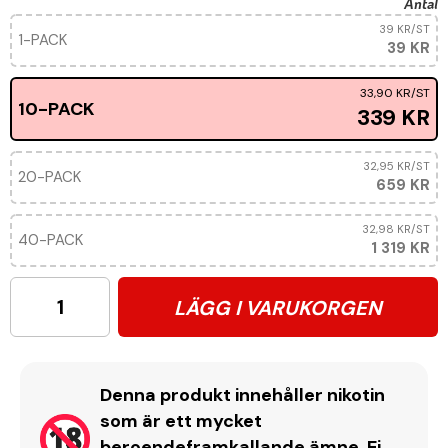
Antal
39 KR
/ST
1-PACK
39 KR
33,90 KR
/ST
10-PACK
339 KR
32,95 KR
/ST
20-PACK
659 KR
32,98 KR
/ST
40-PACK
1 319 KR
LÄGG I VARUKORGEN
Denna produkt innehåller nikotin
som är ett mycket
beroendeframkallande ämne. Ej