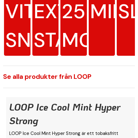
VITT
EXTRA
25
MINT
S
SNUS
STARK
MG/G
Se alla produkter från LOOP
LOOP Ice Cool Mint Hyper
Strong
LOOP Ice Cool Mint Hyper Strong är ett tobaksfritt