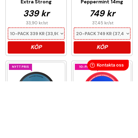
Extra Strong
Peppermint 14mg
339 kr
749 kr
33,90 kr
/st
37,45 kr
/st
KÖP
KÖP
NYTT PRIS
10-PACK
VELO Freezing
LOOP Smooth Mint
Peppermint 17mg
Hyper Strong