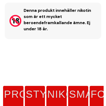
Denna produkt innehåller nikotin
som är ett mycket
beroendeframkallande ämne. Ej
under 18 år.
PRODUKTTYP
STYRKA
NIKOTINH
SMAK
FO