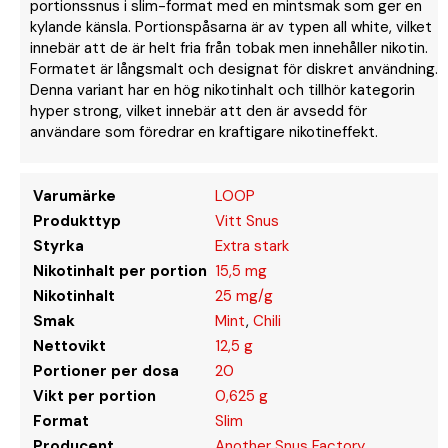
portionssnus i slim-format med en mintsmak som ger en
kylande känsla. Portionspåsarna är av typen all white, vilket
innebär att de är helt fria från tobak men innehåller nikotin.
Formatet är långsmalt och designat för diskret användning.
Denna variant har en hög nikotinhalt och tillhör kategorin
hyper strong, vilket innebär att den är avsedd för
användare som föredrar en kraftigare nikotineffekt.
Varumärke
LOOP
Produkttyp
Vitt Snus
Styrka
Extra stark
Nikotinhalt per portion
15,5 mg
Nikotinhalt
25 mg/g
Smak
Mint
,
Chili
Nettovikt
12,5 g
Portioner per dosa
20
Vikt per portion
0,625 g
Format
Slim
Producent
Another Snus Factory