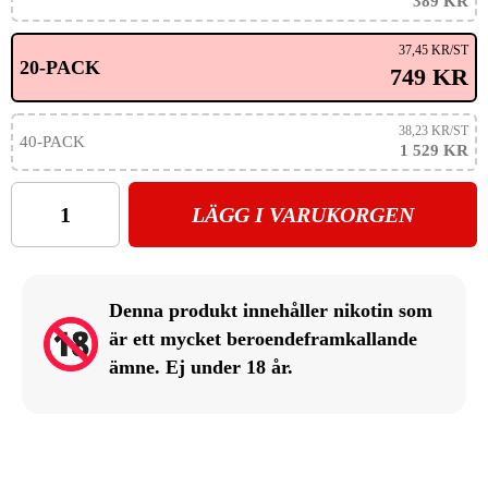
389 KR
37,45 KR
/ST
20-PACK
749 KR
38,23 KR
/ST
40-PACK
1 529 KR
LÄGG I VARUKORGEN
Denna produkt innehåller nikotin som
är ett mycket beroendeframkallande
ämne. Ej under 18 år.