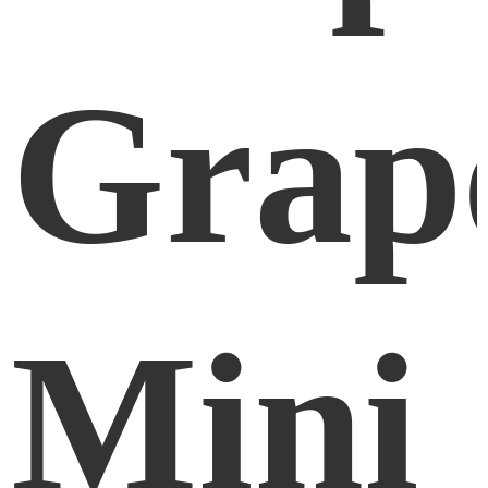
Grap
Mini