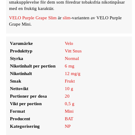
smakupplevelse för dem som föredrar tobaksfria nikotinpåsar
med en fruktig karaktär.
VELO Purple Grape Slim
är
slim
-varianten av VELO Purple
Grape Mini.
Varumärke
Velo
Produkttyp
Vitt Snus
Styrka
Normal
Nikotinhalt per portion
6 mg
Nikotinhalt
12 mg/g
Smak
Frukt
Nettovikt
10 g
Portioner per dosa
20
Vikt per portion
0,5 g
Format
Mini
Producent
BAT
Kategorisering
NP