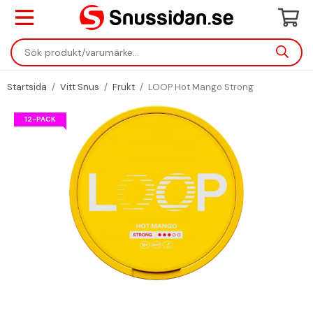
Startsida
/
Vitt Snus
/
Frukt
/
LOOP Hot Mango Strong
12-PACK