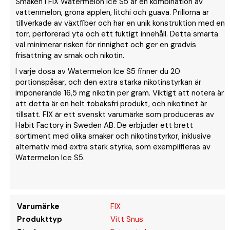
Smaken i FIX Watermelon Ice S5 är en kombination av
vattenmelon, gröna äpplen, litchi och guava. Prillorna är
tillverkade av växtfiber och har en unik konstruktion med en
torr, perforerad yta och ett fuktigt innehåll. Detta smarta
val minimerar risken för rinnighet och ger en gradvis
frisättning av smak och nikotin.
I varje dosa av Watermelon Ice S5 finner du 20
portionspåsar, och den extra starka nikotinstyrkan är
imponerande 16,5 mg nikotin per gram. Viktigt att notera är
att detta är en helt tobaksfri produkt, och nikotinet är
tillsatt. FIX är ett svenskt varumärke som produceras av
Habit Factory in Sweden AB. De erbjuder ett brett
sortiment med olika smaker och nikotinstyrkor, inklusive
alternativ med extra stark styrka, som exemplifieras av
Watermelon Ice S5.
Varumärke
FIX
Produkttyp
Vitt Snus