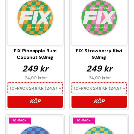
FIX Pineapple Rum
FIX Strawberry Kiwi
Coconut 9,8mg
9,8mg
249 kr
249 kr
24,90 kr
/st
24,90 kr
/st
KÖP
KÖP
10-PACK
10-PACK