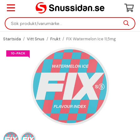
Startsida
/
Vitt Snus
/
Frukt
/
FIX Watermelon Ice 11,5mg
10-PACK