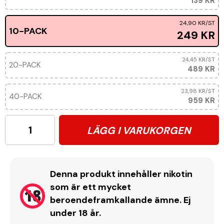
139 KR
24,90 KR
/ST
10-PACK
249 KR
24,45 KR
/ST
20-PACK
489 KR
23,98 KR
/ST
40-PACK
959 KR
LÄGG I VARUKORGEN
Denna produkt innehåller nikotin
som är ett mycket
beroendeframkallande ämne. Ej
under 18 år.