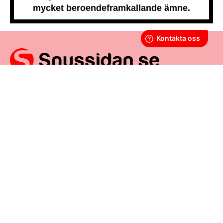
mycket beroendeframkallande ämne.
Snussidan.se
har ett av Sveriges största utbud av snus –
från vitt snus och white portion till klassiskt portionssnus och
lössnus. Vi levererar snabbt, smidigt och med kunden i
centrum. Vårt mål är att alltid erbjuda snabb leverans och en
förstklassig köpupplevelse.
VÅRA ANDRA PLATTFORMAR