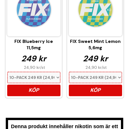
FIX Blueberry Ice
FIX Sweet Mint Lemon
11,5mg
5,6mg
249 kr
249 kr
24,90 kr
/st
24,90 kr
/st
KÖP
KÖP
Denna produkt innehåller nikotin som är ett