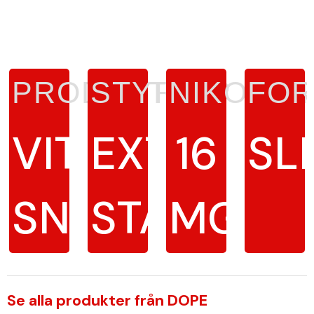
PRODUKTTYP
STYRKA
NIKOTIN
FO
VITT
EXTRA
16
SL
SNUS
STARK
MG/G
Se alla produkter från DOPE