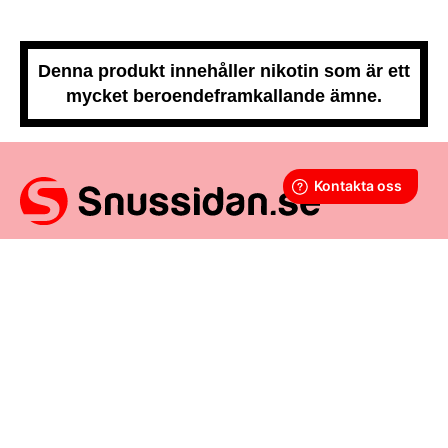
Denna produkt innehåller nikotin som är ett
mycket beroendeframkallande ämne.
Snussidan.se
har ett av Sveriges största utbud av snus –
från vitt snus och white portion till klassiskt portionssnus och
lössnus. Vi levererar snabbt, smidigt och med kunden i
centrum. Vårt mål är att alltid erbjuda snabb leverans och en
förstklassig köpupplevelse.
VÅRA ANDRA PLATTFORMAR