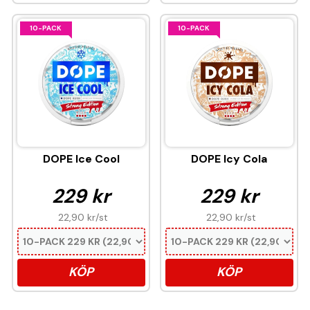
10-PACK
10-PACK
DOPE Ice Cool
DOPE Icy Cola
229 kr
229 kr
22,90 kr
/st
22,90 kr
/st
KÖP
KÖP