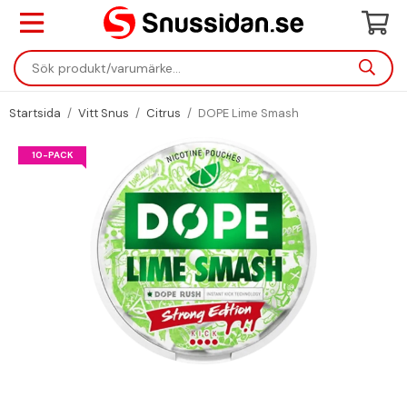
Startsida
/
Vitt Snus
/
Citrus
/
DOPE Lime Smash
10-PACK