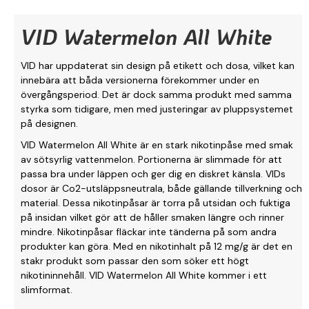
VID Watermelon All White
VID har uppdaterat sin design på etikett och dosa, vilket kan
innebära att båda versionerna förekommer under en
övergångsperiod. Det är dock samma produkt med samma
styrka som tidigare, men med justeringar av pluppsystemet
på designen.
VID Watermelon All White är en stark nikotinpåse med smak
av sötsyrlig vattenmelon. Portionerna är slimmade för att
passa bra under läppen och ger dig en diskret känsla. VIDs
dosor är Co2-utsläppsneutrala, både gällande tillverkning och
material. Dessa nikotinpåsar är torra på utsidan och fuktiga
på insidan vilket gör att de håller smaken längre och rinner
mindre. Nikotinpåsar fläckar inte tänderna på som andra
produkter kan göra. Med en nikotinhalt på 12 mg/g är det en
stakr produkt som passar den som söker ett högt
nikotininnehåll. VID Watermelon All White kommer i ett
slimformat.