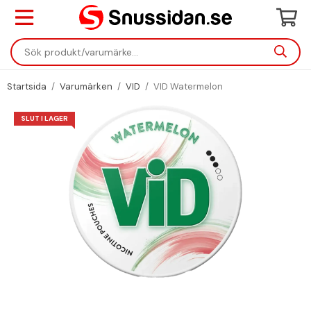
Startsida
/
Varumärken
/
VID
/
VID Watermelon
SLUT I LAGER