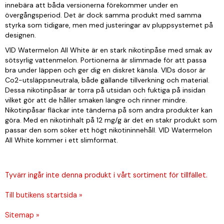
innebära att båda versionerna förekommer under en
övergångsperiod. Det är dock samma produkt med samma
styrka som tidigare, men med justeringar av pluppsystemet på
designen.
VID Watermelon All White är en stark nikotinpåse med smak av
sötsyrlig vattenmelon. Portionerna är slimmade för att passa
bra under läppen och ger dig en diskret känsla. VIDs dosor är
Co2-utsläppsneutrala, både gällande tillverkning och material.
Dessa nikotinpåsar är torra på utsidan och fuktiga på insidan
vilket gör att de håller smaken längre och rinner mindre.
Nikotinpåsar fläckar inte tänderna på som andra produkter kan
göra. Med en nikotinhalt på 12 mg/g är det en stakr produkt som
passar den som söker ett högt nikotininnehåll. VID Watermelon
All White kommer i ett slimformat.
Tyvärr ingår inte denna produkt i vårt sortiment för tillfället.
Till butikens startsida »
Sitemap »