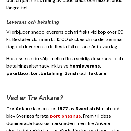
och en jämn frisättning av både smak och nikotin under
längre tid.
Leverans och betalning
Vi erbjuder snabb leverans och fri frakt vid köp över 89
kr. Beställer du innan kl. 13:00 skickas din order samma
dag och levereras i de flesta fall redan nästa vardag.
Hos oss kan du välja mellan flera smidiga leverans- och
betalningsalternativ, inklusive
hemleverans
,
paketbox
,
kortbetalning
,
Swish
och
faktura
.
Vad är Tre Ankare?
Tre Ankare
lanserades
1977
av
Swedish Match
och
blev Sveriges första
portionssnus
. Fram till dess
dominerade lössnus marknaden, men Tre Ankare
gjorde det möjligt att använda färdiga portioner utan