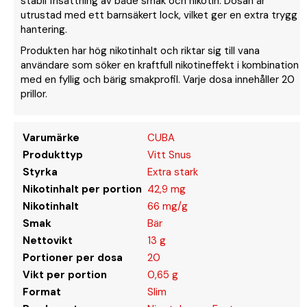
stabil frisättning av både smak och nikotin. Dosan är
utrustad med ett barnsäkert lock, vilket ger en extra trygg
hantering.
Produkten har hög nikotinhalt och riktar sig till vana
användare som söker en kraftfull nikotineffekt i kombination
med en fyllig och bärig smakprofil. Varje dosa innehåller 20
prillor.
Varumärke
CUBA
Produkttyp
Vitt Snus
Styrka
Extra stark
Nikotinhalt per portion
42,9 mg
Nikotinhalt
66 mg/g
Smak
Bär
Nettovikt
13 g
Portioner per dosa
20
Vikt per portion
0,65 g
Format
Slim