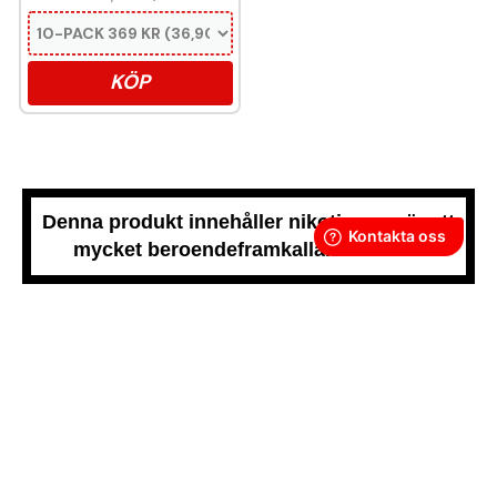
KÖP
Denna produkt innehåller nikotin som är ett
mycket beroendeframkallande ämne.
Snussidan.se
har ett av Sveriges största utbud av snus –
från vitt snus och white portion till klassiskt portionssnus och
lössnus. Vi levererar snabbt, smidigt och med kunden i
centrum. Vårt mål är att alltid erbjuda snabb leverans och en