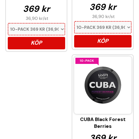
369 kr
369 kr
36,90 kr
/st
36,90 kr
/st
KÖP
KÖP
10-PACK
CUBA Black Forest
Berries
369 kr