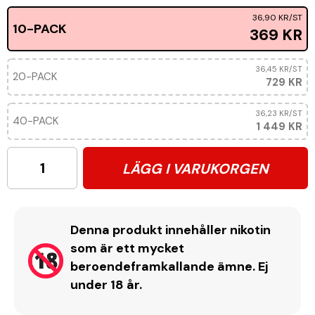
36,90 KR
/ST
10-PACK
369 KR
36,45 KR
/ST
20-PACK
729 KR
36,23 KR
/ST
40-PACK
1 449 KR
LÄGG I VARUKORGEN
Denna produkt innehåller nikotin
som är ett mycket
beroendeframkallande ämne. Ej
under 18 år.