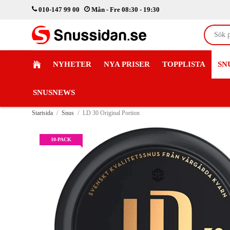
010-147 99 00
Mån - Fre 08:30 - 19:30
NYHETER
NYA PRISER
TOPPLISTA
SN
SNUSNEWS
Startsida
/
Snus
/
LD 30 Original Portion
10-PACK