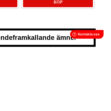
KÖP
oendeframkallande ämne.
ILLKOR
POLICY
Y
GOR
S