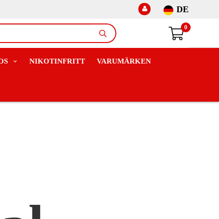
DE
0
OS
NIKOTINFRITT
VARUMÄRKEN