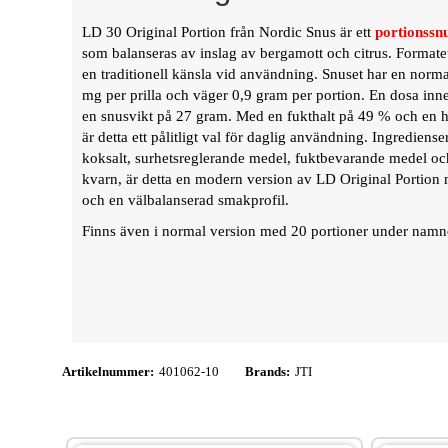
LD 30 Original Portion från Nordic Snus är ett
portionssn
som balanseras av inslag av bergamott och citrus. Formatet 
en traditionell känsla vid användning. Snuset har en norma
mg per prilla och väger 0,9 gram per portion. En dosa inneh
en snusvikt på 27 gram. Med en fukthalt på 49 % och en h
är detta ett pålitligt val för daglig användning. Ingrediense
koksalt, surhetsreglerande medel, fuktbevarande medel och
kvarn, är detta en modern version av LD Original Portio
och en välbalanserad smakprofil.
Finns även i normal version med 20 portioner under nam
Artikelnummer:
401062-10
Brands:
JTI