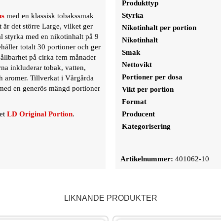
Produkttyp
Styrka
us
med en klassisk tobakssmak
är det större Large, vilket ger
Nikotinhalt per portion
l styrka med en nikotinhalt på 9
Nikotinhalt
åller totalt 30 portioner och ger
Smak
ållbarhet på cirka fem månader
Nettovikt
rna inkluderar tobak, vatten,
Portioner per dosa
 aromer. Tillverkat i Vårgårda
n med en generös mängd portioner
Vikt per portion
Format
net
LD Original Portion
.
Producent
Kategorisering
Artikelnummer:
401062-10
LIKNANDE PRODUKTER