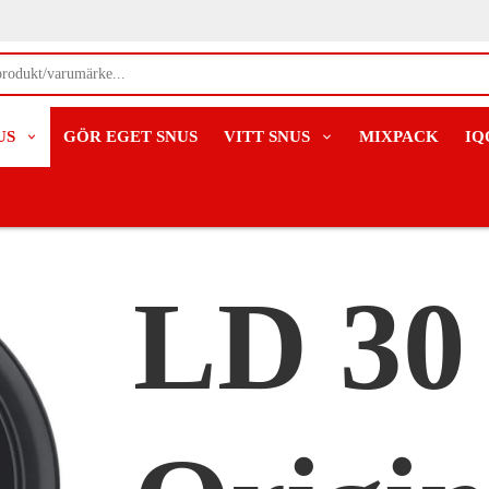
US
GÖR EGET SNUS
VITT SNUS
MIXPACK
IQ
LD 30