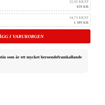
32,95 KR
/ST
659 KR
34,73 KR
/ST
1 389 KR
ÄGG I VARUKORGEN
otin som är ett mycket beroendeframkallande