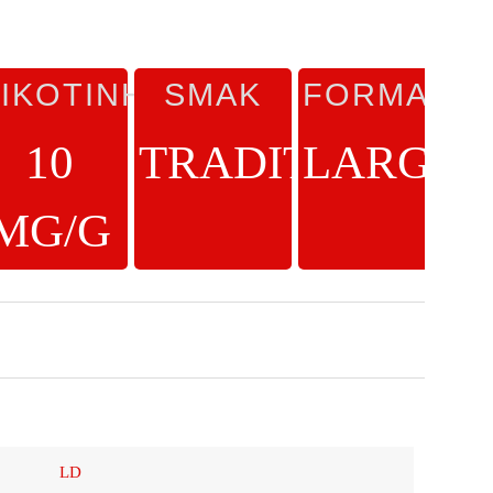
IKOTINHALT
SMAK
FORMAT
L
10
TRADITIONELL
LARGE
MG/G
LD