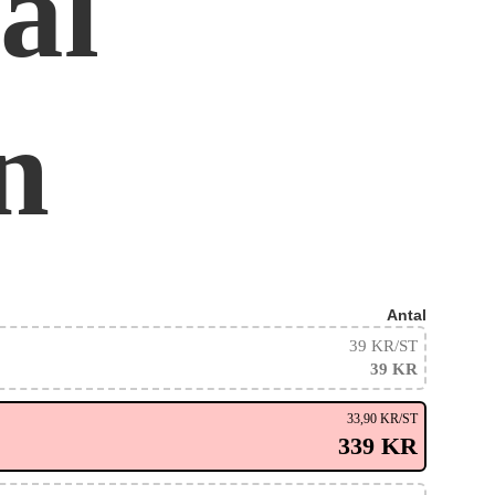
al
n
Antal
39 KR
/ST
39 KR
33,90 KR
/ST
339 KR