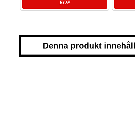
KÖP
Denna produkt innehåll
Snussidan.se
har ett av Sveriges största utbud av snus – från vitt snu
portionssnus och lössnus. Vi levererar snabbt, smidigt och med kunde
erbjuda snabb leverans och en förstklassig köpupplevelse.
VÅRA ANDRA PLATTFORMAR