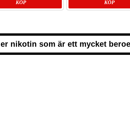
KÖP
KÖP
er nikotin som är ett mycket ber
ALLMÄNNA V
INTEGRITETS
s och white portion till klassiskt
COOKIEPOLIC
n i centrum. Vårt mål är att alltid
VANLIGA FRÅ
KONTAKTA OS
NYHETSBREV
SNUSNEWS