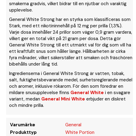
smakerna gradvis, vilket bidrar till en njutbar och varaktig
upplevelse.
General White Strong har en styrka som klassificeras som
Stark, med ett nikotininnehåll på 12 mg per prilla (1,3%).
Varje dosa innehåller 24 prillor som väger 0,9 gram vardera,
vilket ger en total vikt på 21 gram per dosa. Detta gör
General White Strong till ett utmärkt val för dig som vill ha
ett kraftfullt snus som håller länge. Hållbarheten är cirka
fyra månader, vilket säkerställer att smaken och fräschören
bibehålls under lång tid.
Ingredienserna i General White Strong är vatten, tobak,
salt, fuktighetsbevarande medel, surhetsreglerande medel
och aromer, inklusive rökarom. För den som föredrar en
mildare snusupplevelse finns
General White
i en svagare
variant, medan
General Mini White
erbjuder en diskret
och mindre prilla.
Varumärke
General
Produkttyp
White Portion