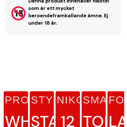
Denna produkt innehåller nikotin
som är ett mycket
beroendeframkallande ämne. Ej
under 18 år.
PRODUKTTYP
STYRKA
NIKOTINHAL
SMAK
FO
WHITE
STARK
12
TOBA
L