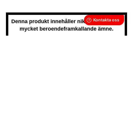
Denna produkt innehåller nikotin som är ett
mycket beroendeframkallande ämne.
Snussidan.se
har ett av Sveriges största utbud av snus –
från vitt snus och white portion till klassiskt portionssnus och
lössnus. Vi levererar snabbt, smidigt och med kunden i
centrum. Vårt mål är att alltid erbjuda snabb leverans och en
förstklassig köpupplevelse.
VÅRA ANDRA PLATTFORMAR