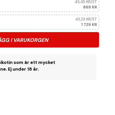
43,45 KR
/ST
869 KR
43,23 KR
/ST
1 729 KR
ÄGG I VARUKORGEN
ikotin som är ett mycket
. Ej under 18 år.