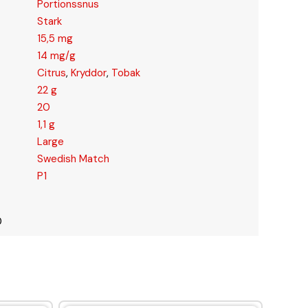
Portionssnus
Stark
15,5 mg
14 mg/g
Citrus
,
Kryddor
,
Tobak
22 g
20
1,1 g
Large
Swedish Match
P1
0