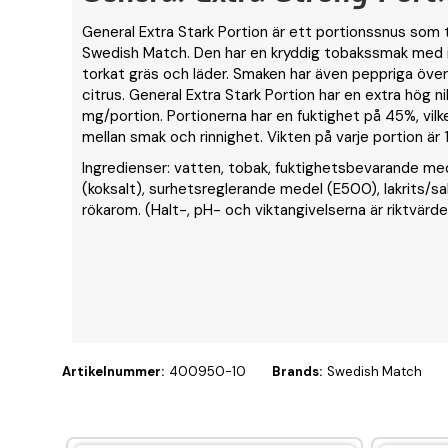
General Extra Stark Portion är ett portionssnus som ti
Swedish Match. Den har en kryddig tobakssmak med i
torkat gräs och läder. Smaken har även peppriga öve
citrus. General Extra Stark Portion har en extra hög ni
mg/portion. Portionerna har en fuktighet på 45%, vilk
mellan smak och rinnighet. Vikten på varje portion är 1
Ingredienser: vatten, tobak, fuktighetsbevarande me
(koksalt), surhetsreglerande medel (E500), lakrits/sa
rökarom. (Halt-, pH- och viktangivelserna är riktvärde
Artikelnummer:
400950-10
Brands:
Swedish Match