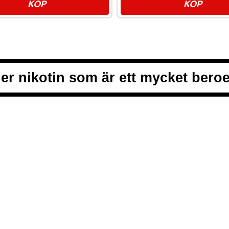
KÖP
KÖP
er nikotin som är ett mycket ber
ALLMÄNNA VI
INTEGRITETS
från vitt snus och white portion
COOKIEPOLIC
t, smidigt och med kunden i
VANLIGA FRÅ
en förstklassig köpupplevelse.
KONTAKTA O
NYHETSBREV
SNUSNEWS