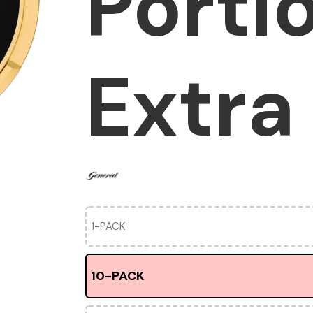
Porti
Extra
1-PACK
10-PACK