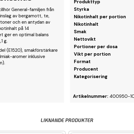
Produkttyp
Styrka
llhör General-familjen från
nslag av bergamott, te,
Nikotinhalt per portion
rtoner och en antydan av
Nikotinhalt
kotinhalt på 14
Smak
et ger en optimal balans
Nettovikt
,1 g.
Portioner per dosa
del (E1520), smakförstärkare
Vikt per portion
lmiak-aromer inklusive
Format
n).
Producent
Kategorisering
Artikelnummer:
400950-1
LIKNANDE PRODUKTER