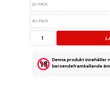
20-PACK
40-PACK
L
Denna produkt innehåller n
beroendeframkallande ämne