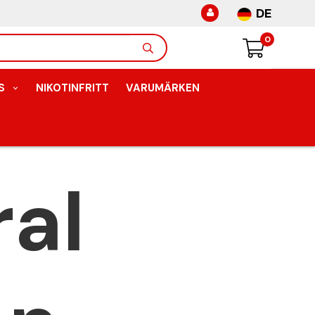
DE
0
S
NIKOTINFRITT
VARUMÄRKEN
al