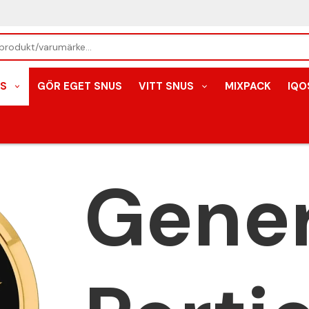
S
GÖR EGET SNUS
VITT SNUS
MIXPACK
IQO
Gener