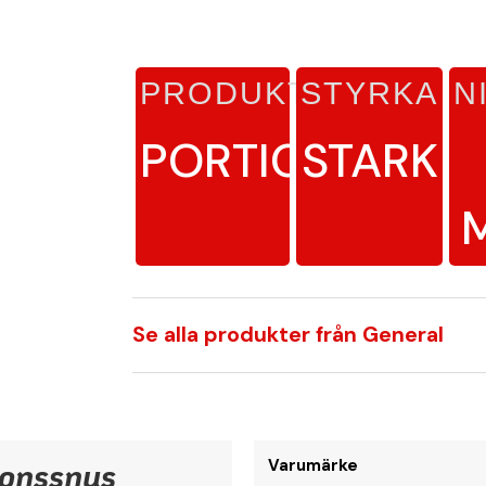
PRODUKTTYP
STYRKA
N
PORTIONSSNUS
STARK
Se alla produkter från General
ionssnus
Varumärke