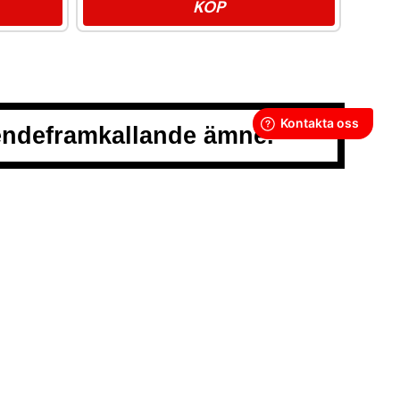
KÖP
oendeframkallande ämne.
LLKOR
POLICY
Y
GOR
SS