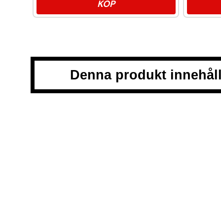
KÖP
Denna produkt innehåll
Snussidan.se
har ett av Sveriges största utbud av snus – 
till klassiskt portionssnus och lössnus. Vi levererar snabb
centrum. Vårt mål är att alltid erbjuda snabb leverans och 
VÅRA ANDRA PLATTFORMAR