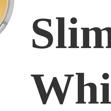
Sli
Whi