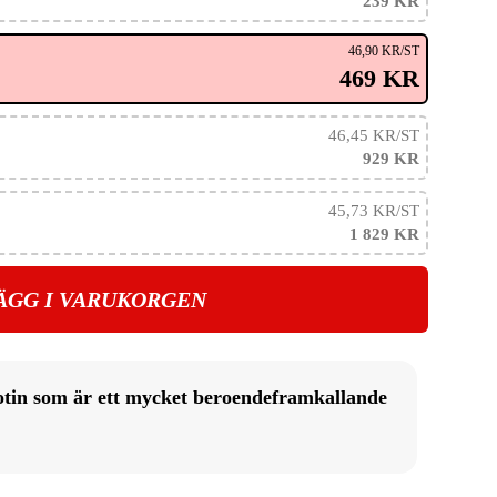
239 KR
46,90 KR
/ST
469 KR
46,45 KR
/ST
929 KR
45,73 KR
/ST
1 829 KR
ÄGG I VARUKORGEN
otin som är ett mycket beroendeframkallande