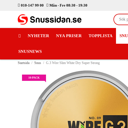
010-147 99 00
Mån - Fre 08:30 - 19:30
NYHETER
NYA PRISER
TOPPLISTA
SNU
SNUSNEWS
Startsida
/
Snus
/
G.3 Wire Slim White Dry Super Strong
10-PACK