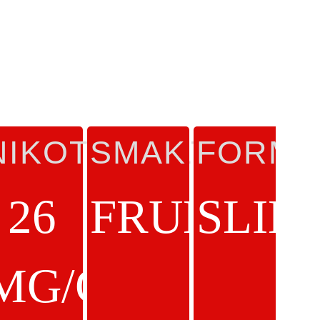
P
A
NIKOTINHALT
SMAK
FORMA
RA
26
FRUKT
SLIM
RK
MG/G