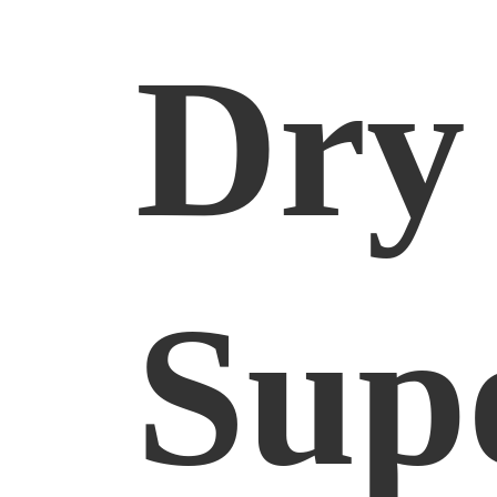
Dry
Sup