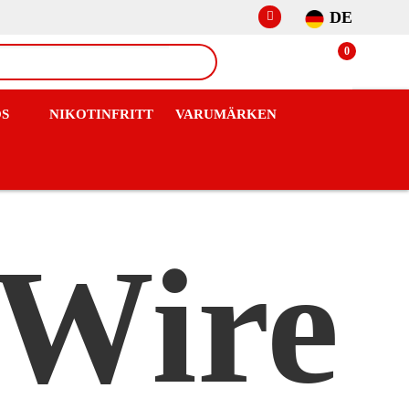
DE
0
OS
NIKOTINFRITT
VARUMÄRKEN
 Wire