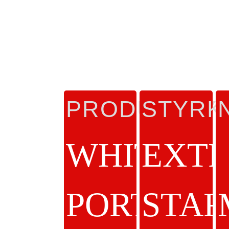
PRODUKTTY
STYRK
WHITE
EXT
PORTION
STA