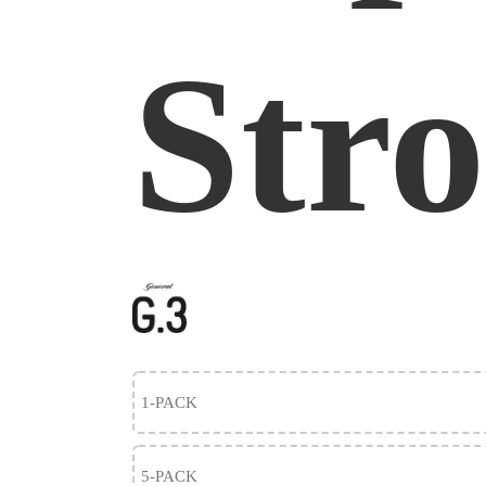
Str
1-PACK
5-PACK