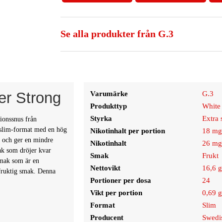
Se alla produkter från G.3
er Strong
Varumärke
G.3
Produkttyp
White 
Styrka
Extra 
ionssnus från
 slim-format med en hög
Nikotinhalt per portion
18 m
a och ger en mindre
Nikotinhalt
26 mg
mak som dröjer kvar
Smak
Frukt
mak som är en
Nettovikt
16,6 
 fruktig smak. Denna
Portioner per dosa
24
Vikt per portion
0,69 
Format
Slim
Producent
Swedi