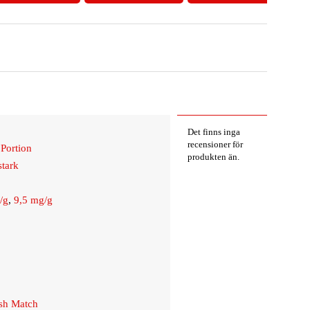
Det finns inga
recensioner för
Portion
produkten än.
stark
g
/g
,
9,5 mg/g
g
g
sh Match