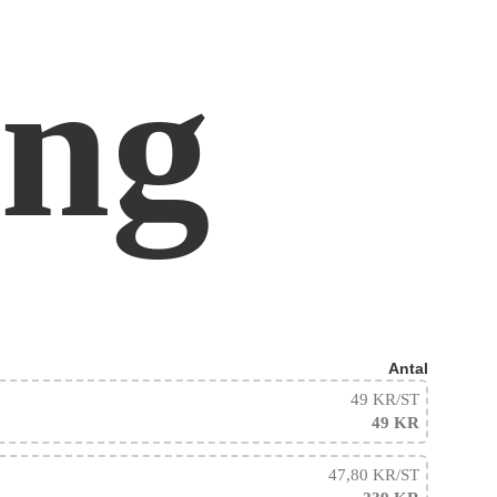
ong
Antal
49 KR
/ST
49 KR
47,80 KR
/ST