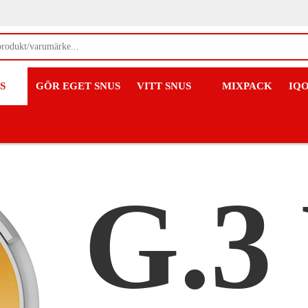
S
GÖR EGET SNUS
VITT SNUS
MIXPACK
IQ
G.3