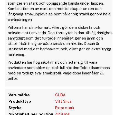
som ger en stark och uppiggande känsla under läppen.
Kombinationen av mint och mentol skapar en ren och
långvarig smakupplevelse som håller sig stabil genom hela
användningen.
Prillorna har slim-format, vilket gör dem diskreta och
bekväma att använda. Den torra ytan bidrar till låg rinnighet
samtidigt som det fuktade innehållet ger en jämn och
stabil frisättning av både smak och nikotin. Dosan är
utrustad med ett barnsäkert lock, vilket ger en extra trygg
hantering.
Produkten har hög nikotinhalt och riktar sig till vana
användare som söker en kraftfull nikotineffekt tillsammans
med en tydligt sval smakprofil. Varje dosa innehåller 20
prillor.
Varumärke
CUBA
Produkttyp
Vitt Snus
Styrka
Extra stark
Nikotinhalt per portion
42,9 mg