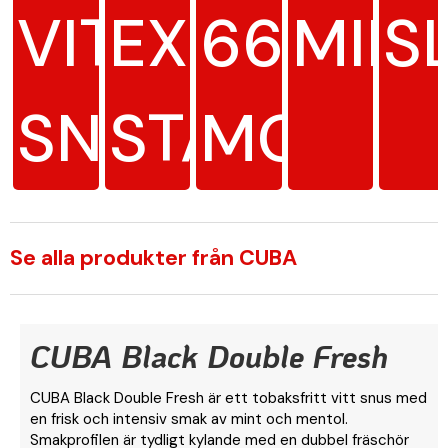
VITT
EXTRA
66
MIN
S
SNUS
STARK
MG/G
Se alla produkter från CUBA
CUBA Black Double Fresh
CUBA Black Double Fresh är ett tobaksfritt vitt snus med
en frisk och intensiv smak av mint och mentol.
Smakprofilen är tydligt kylande med en dubbel fräschör