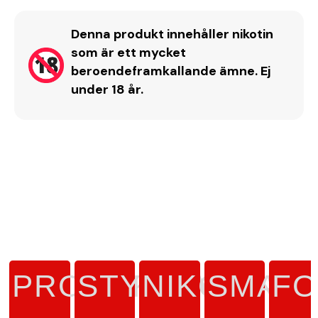
Denna produkt innehåller nikotin
som är ett mycket
beroendeframkallande ämne. Ej
under 18 år.
PRODUKTTYP
STYRKA
NIKOTINH
SMAK
F