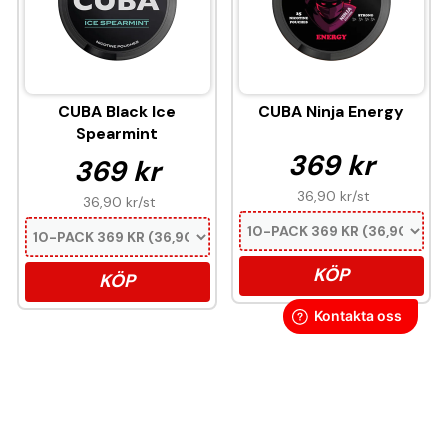
CUBA Black Ice
CUBA Ninja Energy
Spearmint
369 kr
369 kr
36,90 kr
/st
36,90 kr
/st
KÖP
KÖP
Denna produkt innehåller nikotin som är ett
mycket beroendeframkallande ämne.