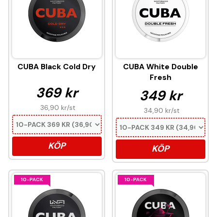
CUBA Black Cold Dry
CUBA White Double
Fresh
369 kr
349 kr
36,90 kr
/st
34,90 kr
/st
KÖP
KÖP
10-PACK
10-PACK