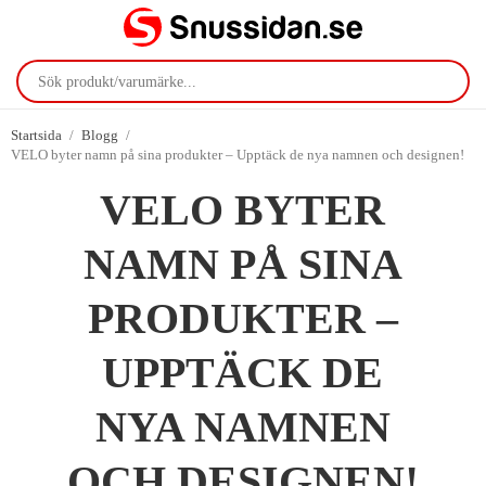
Startsida
/
Blogg
/
VELO byter namn på sina produkter – Upptäck de nya namnen och designen!
VELO BYTER
NAMN PÅ SINA
PRODUKTER –
UPPTÄCK DE
NYA NAMNEN
OCH DESIGNEN!