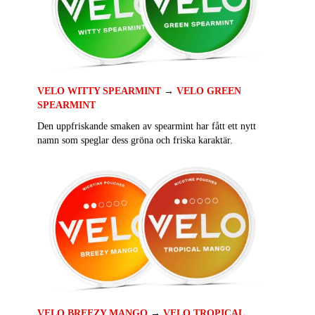
VELO WITTY SPEARMINT
→
VELO GREEN
SPEARMINT
Den uppfriskande smaken av spearmint har fått ett nytt
namn som speglar dess gröna och friska karaktär.
VELO BREEZY MANGO
→
VELO TROPICAL