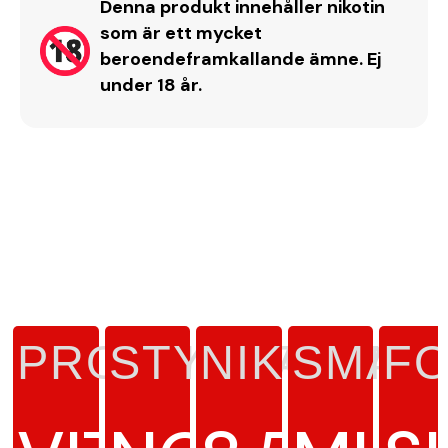
Denna produkt innehåller nikotin
som är ett mycket
beroendeframkallande ämne. Ej
under 18 år.
PRODUKTTYP
STYRKA
NIKOTINH
SMAK
F