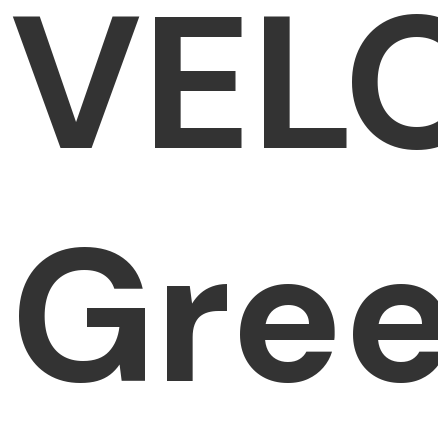
VEL
Gre