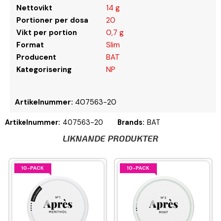
Nettovikt
14 g
Portioner per dosa
20
Vikt per portion
0,7 g
Format
Slim
Producent
BAT
Kategorisering
NP
Artikelnummer:
407563-20
Artikelnummer:
407563-20
Brands:
BAT
LIKNANDE PRODUKTER
10-PACK
10-PACK