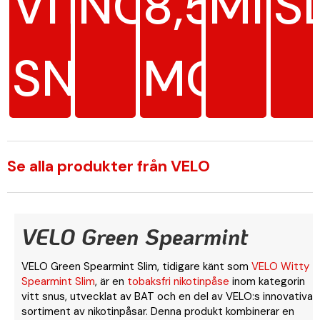
VITT
NORMAL
8,5
MIN
S
SNUS
MG/G
Se alla produkter från VELO
VELO Green Spearmint
VELO Green Spearmint Slim, tidigare känt som
VELO Witty
Spearmint Slim
, är en
tobaksfri nikotinpåse
inom kategorin
vitt snus, utvecklat av BAT och en del av VELO:s innovativa
sortiment av nikotinpåsar. Denna produkt kombinerar en