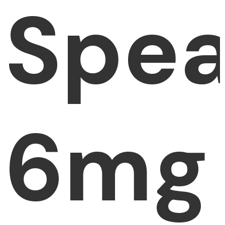
Spea
6mg