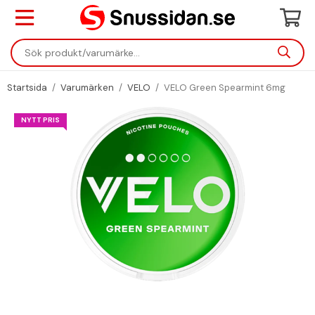
Startsida
/
Varumärken
/
VELO
/
VELO Green Spearmint 6mg
NYTT PRIS