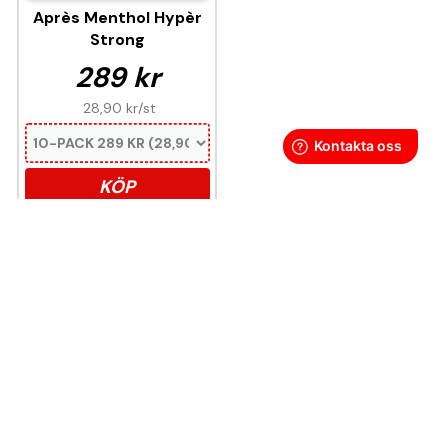
Après Menthol Hypèr
Strong
289 kr
28,90 kr
/st
KÖP
Denna produkt innehåller nikotin som är ett
mycket beroendeframkallande ämne.