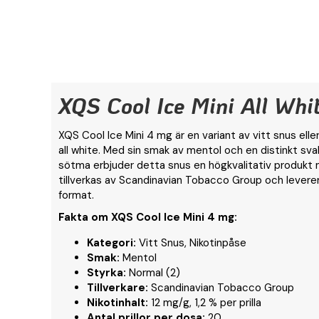
XQS Cool Ice Mini All Whi
XQS Cool Ice Mini 4 mg är en variant av vitt snus ell
all white. Med sin smak av mentol och en distinkt sv
sötma erbjuder detta snus en högkvalitativ produkt
tillverkas av Scandinavian Tobacco Group och leverera
format.
Fakta om XQS Cool Ice Mini 4 mg:
Kategori:
Vitt Snus, Nikotinpåse
Smak:
Mentol
Styrka:
Normal (2)
Tillverkare:
Scandinavian Tobacco Group
Nikotinhalt:
12 mg/g, 1,2 % per prilla
Antal prillor per dosa:
20