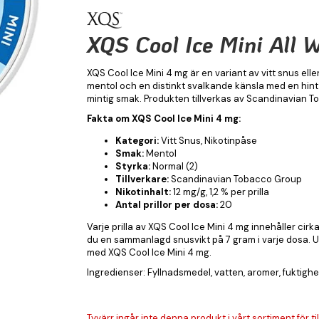
XQS Cool Ice Mini All 
XQS Cool Ice Mini 4 mg är en variant av vitt snus ell
mentol och en distinkt svalkande känsla med en hint
mintig smak. Produkten tillverkas av Scandinavian To
Fakta om XQS Cool Ice Mini 4 mg:
Kategori:
Vitt Snus, Nikotinpåse
Smak:
Mentol
Styrka:
Normal (2)
Tillverkare:
Scandinavian Tobacco Group
Nikotinhalt:
12 mg/g, 1,2 % per prilla
Antal prillor per dosa:
20
Varje prilla av XQS Cool Ice Mini 4 mg innehåller cirk
du en sammanlagd snusvikt på 7 gram i varje dosa.
med XQS Cool Ice Mini 4 mg.
Ingredienser: Fyllnadsmedel, vatten, aromer, fuktighe
Tyvärr ingår inte denna produkt i vårt sortiment för till