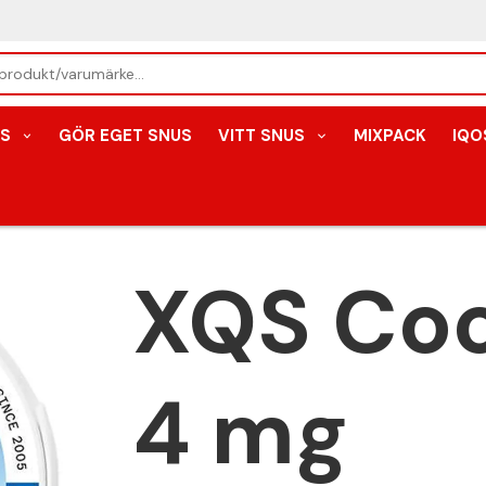
S
GÖR EGET SNUS
VITT SNUS
MIXPACK
IQO
XQS Coo
4 mg