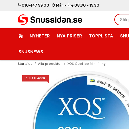
010-147 99 00
Mån - Fre 08:30 - 19:30
NYHETER
NYA PRISER
TOPPLISTA
SNU
SNUSNEWS
Startsida
/
Alla produkter
/
XQS Cool Ice Mini 4 mg
SLUT I LAGER