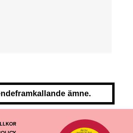
oendeframkallande ämne.
LLKOR
POLICY