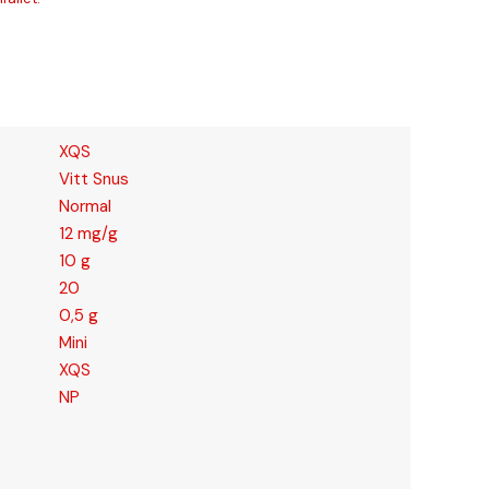
XQS
Vitt Snus
Normal
12 mg/g
10 g
20
0,5 g
Mini
XQS
NP