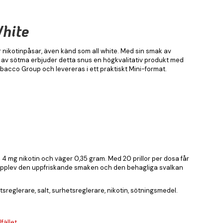
White
er nikotinpåsar, även känd som all white. Med sin smak av
 av sötma erbjuder detta snus en högkvalitativ produkt med
bacco Group och levereras i ett praktiskt Mini-format.
a 4 mg nikotin och väger 0,35 gram. Med 20 prillor per dosa får
 Upplev den uppfriskande smaken och den behagliga svalkan
tsreglerare, salt, surhetsreglerare, nikotin, sötningsmedel.
fället.