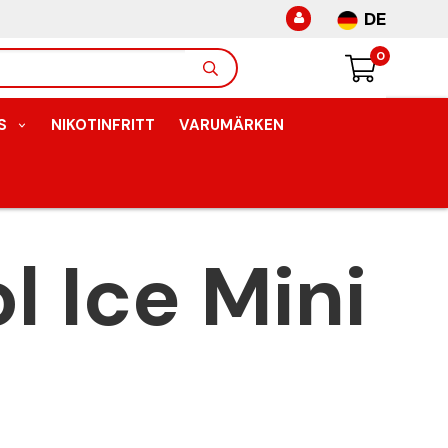
DE
0
S
NIKOTINFRITT
VARUMÄRKEN
l Ice Mini