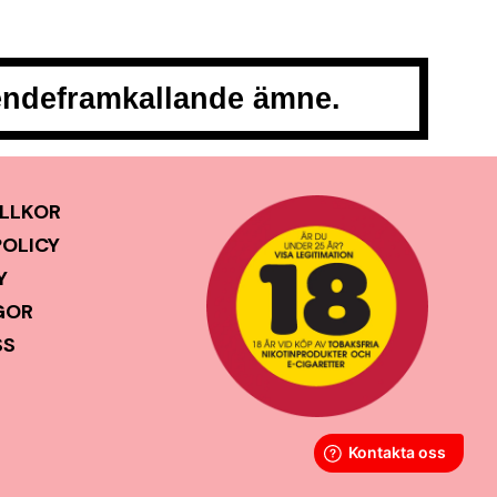
oendeframkallande ämne.
LLKOR
POLICY
Y
GOR
SS