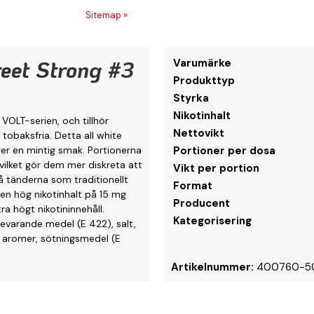
Sitemap »
eet Strong #3
Varumärke
Produkttyp
Styrka
Nikotinhalt
VOLT-serien, och tillhör
Nettovikt
 tobaksfria. Detta all white
er en mintig smak. Portionerna
Portioner per dosa
 vilket gör dem mer diskreta att
Vikt per portion
å tänderna som traditionellt
Format
 en hög nikotinhalt på 15 mg
Producent
a högt nikotininnehåll.
Kategorisering
bevarande medel (E 422), salt,
, aromer, sötningsmedel (E
Artikelnummer:
400760-5