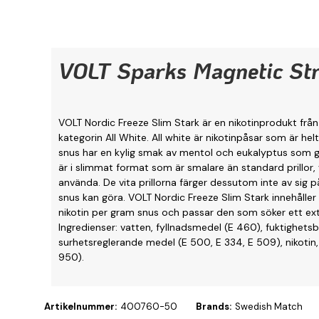
VOLT Sparks Magnetic Str
VOLT Nordic Freeze Slim Stark är en nikotinprodukt från 
kategorin All White. All white är nikotinpåsar som är helt
snus har en kylig smak av mentol och eukalyptus som g
är i slimmat format som är smalare än standard prillor,
använda. De vita prillorna färger dessutom inte av sig p
snus kan göra. VOLT Nordic Freeze Slim Stark innehåller
nikotin per gram snus och passar den som söker ett extr
Ingredienser: vatten, fyllnadsmedel (E 460), fuktighets
surhetsreglerande medel (E 500, E 334, E 509), nikotin
950).
Artikelnummer:
400760-50
Brands:
Swedish Match