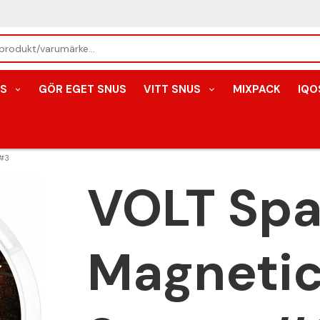
S
GÖR EGET SNUS
VITT SNUS
MIXPACK
IQO
 #3
VOLT Spa
Magnetic