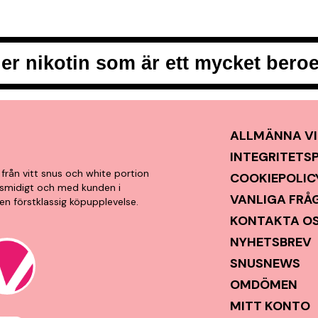
er nikotin som är ett mycket ber
ALLMÄNNA VI
INTEGRITETS
från vitt snus och white portion
COOKIEPOLIC
t, smidigt och med kunden i
VANLIGA FRÅ
en förstklassig köpupplevelse.
KONTAKTA O
NYHETSBREV
SNUSNEWS
OMDÖMEN
MITT KONTO