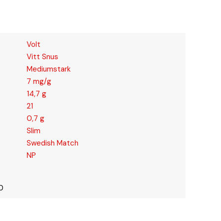
Volt
Vitt Snus
Mediumstark
7 mg/g
14,7 g
21
0,7 g
Slim
Swedish Match
NP
0