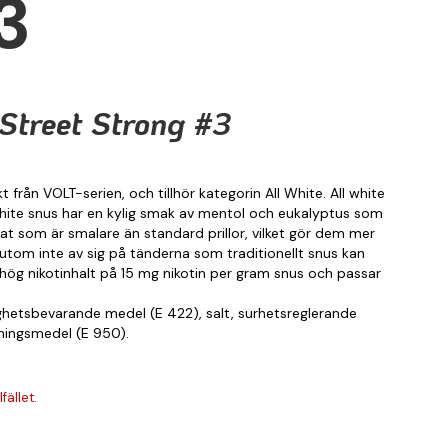
3
Street Strong #3
 från VOLT-serien, och tillhör kategorin All White. All white
 white snus har en kylig smak av mentol och eukalyptus som
at som är smalare än standard prillor, vilket gör dem mer
sutom inte av sig på tänderna som traditionellt snus kan
 hög nikotinhalt på 15 mg nikotin per gram snus och passar
ighetsbevarande medel (E 422), salt, surhetsreglerande
tningsmedel (E 950).
fället.