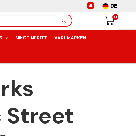
DE
0
S
NIKOTINFRITT
VARUMÄRKEN
rks
 Street