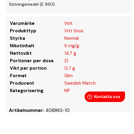
Sötningsmedel (E 950).
Varumärke
Volt
Produkttyp
Vitt Snus
Styrka
Normal
Nikotinhalt
9 mg/g
Nettovikt
14,7 g
Portioner per dosa
21
Vikt per portion
0,7 g
Format
Slim
Producent
Swedish Match
Kategorisering
NP
Artikelnummer:
408863-10
Artikelnummer:
408863-10
Brands:
Swedish Match