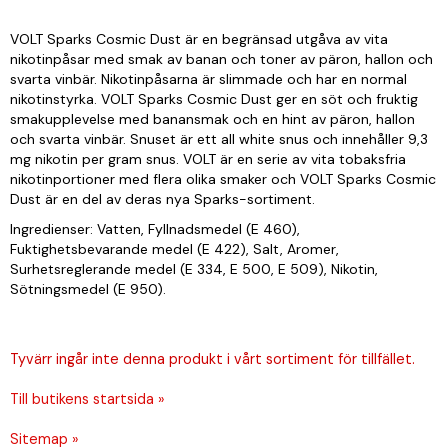
VOLT Sparks Cosmic Dust är en begränsad utgåva av vita
nikotinpåsar med smak av banan och toner av päron, hallon och
svarta vinbär. Nikotinpåsarna är slimmade och har en normal
nikotinstyrka. VOLT Sparks Cosmic Dust ger en söt och fruktig
smakupplevelse med banansmak och en hint av päron, hallon
och svarta vinbär. Snuset är ett all white snus och innehåller 9,3
mg nikotin per gram snus. VOLT är en serie av vita tobaksfria
nikotinportioner med flera olika smaker och VOLT Sparks Cosmic
Dust är en del av deras nya Sparks-sortiment.
Ingredienser: Vatten, Fyllnadsmedel (E 460),
Fuktighetsbevarande medel (E 422), Salt, Aromer,
Surhetsreglerande medel (E 334, E 500, E 509), Nikotin,
Sötningsmedel (E 950).
Tyvärr ingår inte denna produkt i vårt sortiment för tillfället.
Till butikens startsida »
Sitemap »