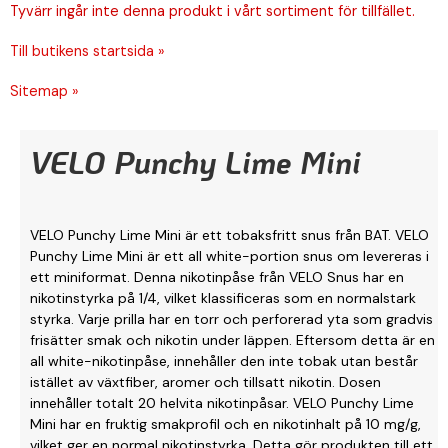
Tyvärr ingår inte denna produkt i vårt sortiment för tillfället.
Till butikens startsida »
Sitemap »
VELO Punchy Lime Mini
VELO Punchy Lime Mini är ett tobaksfritt snus från BAT. VELO
Punchy Lime Mini är ett all white-portion snus om levereras i
ett miniformat. Denna nikotinpåse från VELO Snus har en
nikotinstyrka på 1/4, vilket klassificeras som en normalstark
styrka. Varje prilla har en torr och perforerad yta som gradvis
frisätter smak och nikotin under läppen. Eftersom detta är en
all white-nikotinpåse, innehåller den inte tobak utan består
istället av växtfiber, aromer och tillsatt nikotin. Dosen
innehåller totalt 20 helvita nikotinpåsar. VELO Punchy Lime
Mini har en fruktig smakprofil och en nikotinhalt på 10 mg/g,
vilket ger en normal nikotinstyrka. Detta gör produkten till ett