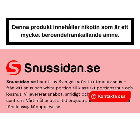
Denna produkt innehåller nikotin som är ett
mycket beroendeframkallande ämne.
Snussidan.se
har ett av Sveriges största utbud av snus –
från vitt snus och white portion till klassiskt portionssnus och
lössnus. Vi levererar snabbt, smidigt och med kunden i
centrum. Vårt mål är att alltid erbjuda snabb leverans och en
förstklassig köpupplevelse.
VÅRA ANDRA PLATTFORMAR