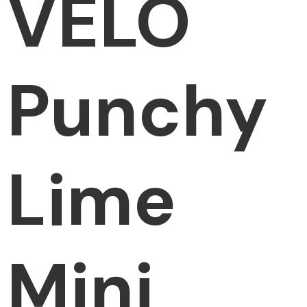
VELO
Punchy
Lime
Mini