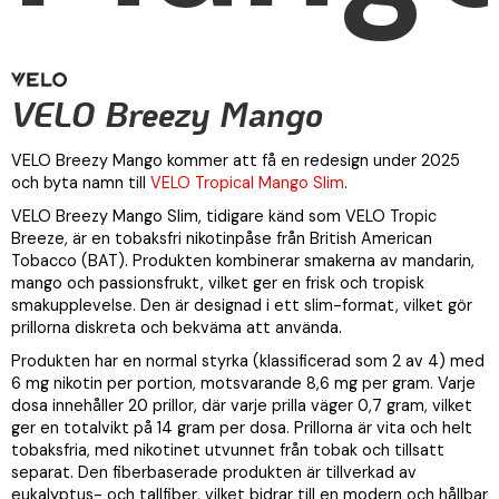
VELO Breezy Mango
VELO Breezy Mango kommer att få en redesign under 2025
och byta namn till
VELO Tropical Mango Slim
.
VELO Breezy Mango Slim, tidigare känd som VELO Tropic
Breeze, är en tobaksfri nikotinpåse från British American
Tobacco (BAT). Produkten kombinerar smakerna av mandarin,
mango och passionsfrukt, vilket ger en frisk och tropisk
smakupplevelse. Den är designad i ett slim-format, vilket gör
prillorna diskreta och bekväma att använda.
Produkten har en normal styrka (klassificerad som 2 av 4) med
6 mg nikotin per portion, motsvarande 8,6 mg per gram. Varje
dosa innehåller 20 prillor, där varje prilla väger 0,7 gram, vilket
ger en totalvikt på 14 gram per dosa. Prillorna är vita och helt
tobaksfria, med nikotinet utvunnet från tobak och tillsatt
separat. Den fiberbaserade produkten är tillverkad av
eukalyptus- och tallfiber, vilket bidrar till en modern och hållbar