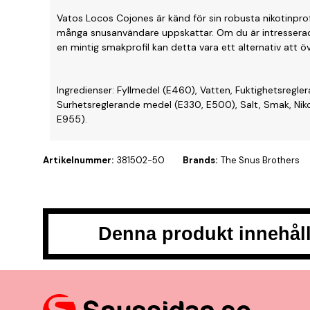
Vatos Locos Cojones är känd för sin robusta nikotinp
många snusanvändare uppskattar. Om du är intresserad 
en mintig smakprofil kan detta vara ett alternativ att ö
Ingredienser: Fyllmedel (E460), Vatten, Fuktighetsregle
Surhetsreglerande medel (E330, E500), Salt, Smak, Nik
E955).
Artikelnummer:
381502-50
Brands:
The Snus Brothers
Denna produkt innehåll