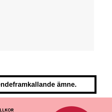
oendeframkallande ämne.
LLKOR