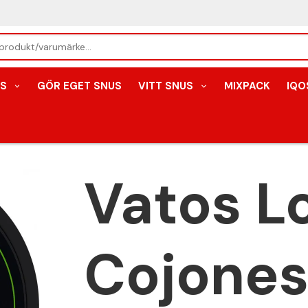
S
GÖR EGET SNUS
VITT SNUS
MIXPACK
IQO
Vatos L
Cojone