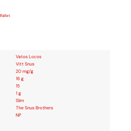
fället.
Vatos Locos
Vitt Snus
20 mg/g
16 g
15
1 g
Slim
The Snus Brothers
NP