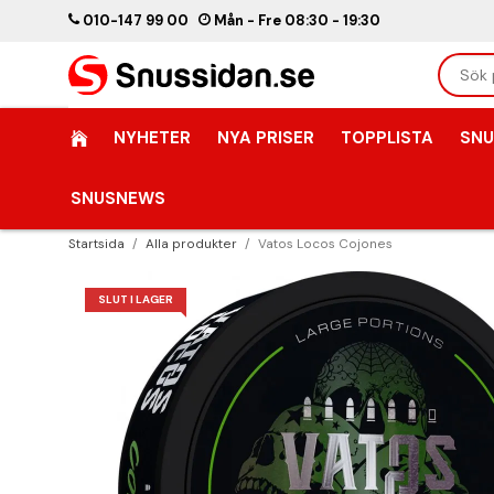
010-147 99 00
Mån - Fre 08:30 - 19:30
NYHETER
NYA PRISER
TOPPLISTA
SNU
SNUSNEWS
Startsida
/
Alla produkter
/
Vatos Locos Cojones
SLUT I LAGER