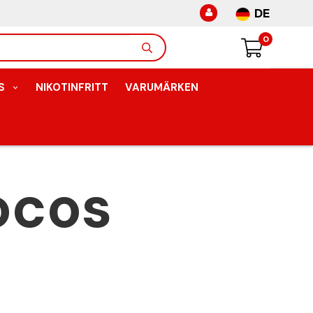
DE
0
S
NIKOTINFRITT
VARUMÄRKEN
ocos
s