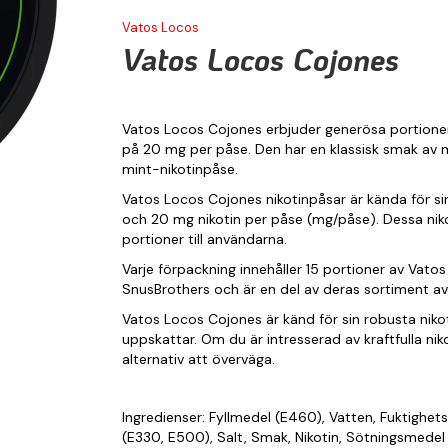
Vatos Locos
Vatos Locos Cojones
Vatos Locos Cojones erbjuder generösa portioner
på 20 mg per påse. Den har en klassisk smak av myn
mint-nikotinpåse.
Vatos Locos Cojones nikotinpåsar är kända för si
och 20 mg nikotin per påse (mg/påse). Dessa nikot
portioner till användarna.
Varje förpackning innehåller 15 portioner av Vato
SnusBrothers och är en del av deras sortiment av 
Vatos Locos Cojones är känd för sin robusta ni
uppskattar. Om du är intresserad av kraftfulla ni
alternativ att överväga.
Ingredienser: Fyllmedel (E460), Vatten, Fuktighe
(E330, E500), Salt, Smak, Nikotin, Sötningsmedel