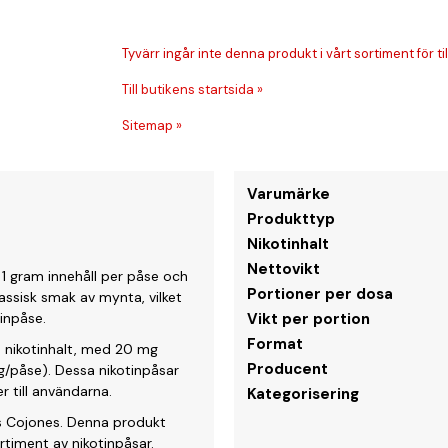
Tyvärr ingår inte denna produkt i vårt sortiment för till
Till butikens startsida »
Sitemap »
Varumärke
Produkttyp
Nikotinhalt
Nettovikt
1 gram innehåll per påse och
Portioner per dosa
assisk smak av mynta, vilket
tinpåse.
Vikt per portion
Format
a nikotinhalt, med 20 mg
Producent
g/påse). Dessa nikotinpåsar
er till användarna.
Kategorisering
os Cojones. Denna produkt
rtiment av nikotinpåsar.