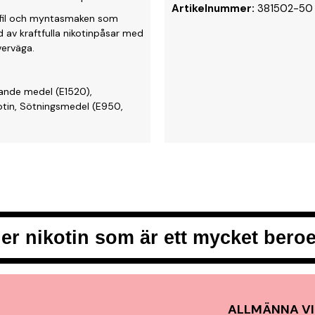
Artikelnummer:
381502-50
rofil och myntasmaken som
av kraftfulla nikotinpåsar med
verväga.
rande medel (E1520),
otin, Sötningsmedel (E950,
er nikotin som är ett mycket ber
ALLMÄNNA VI