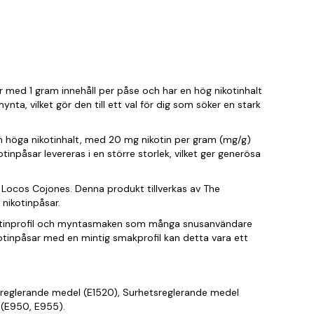
 med 1 gram innehåll per påse och har en hög nikotinhalt
ta, vilket gör den till ett val för dig som söker en stark
n höga nikotinhalt, med 20 mg nikotin per gram (mg/g)
inpåsar levereras i en större storlek, vilket ger generösa
s Locos Cojones. Denna produkt tillverkas av The
nikotinpåsar.
kotinprofil och myntasmaken som många snusanvändare
kotinpåsar med en mintig smakprofil kan detta vara ett
tsreglerande medel (E1520), Surhetsreglerande medel
 (E950, E955).