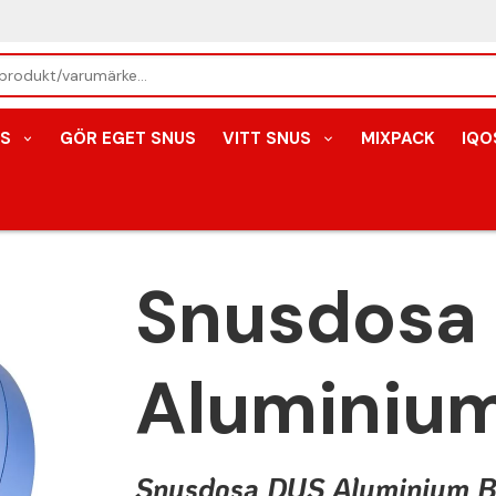
S
GÖR EGET SNUS
VITT SNUS
MIXPACK
IQO
Snusdosa
Aluminium
Snusdosa DUS Aluminium B