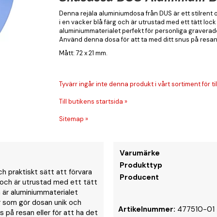
Denna rejäla aluminiumdosa från DUS är ett stilrent 
i en vacker blå färg och är utrustad med ett tätt loc
aluminiummaterialet perfekt för personliga graverad
Använd denna dosa för att ta med ditt snus på resan ell
Mått: 72 x 21 mm.
Tyvärr ingår inte denna produkt i vårt sortiment för till
Till butikens startsida »
Sitemap »
Varumärke
Produkttyp
ch praktiskt sätt att förvara
Producent
 och är utrustad med ett tätt
 är aluminiummaterialet
r som gör dosan unik och
Artikelnummer:
477510-01
 på resan eller för att ha det