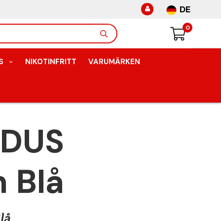
DE
0
S
NIKOTINFRITT
VARUMÄRKEN
 DUS
 Blå
lå