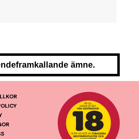
oendeframkallande ämne.
LLKOR
POLICY
Y
GOR
SS