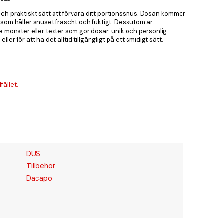
och praktiskt sätt att förvara ditt portionssnus. Dosan kommer
k som håller snuset fräscht och fuktigt. Dessutom är
e mönster eller texter som gör dosan unik och personlig.
er för att ha det alltid tillgängligt på ett smidigt sätt.
fället.
DUS
Tillbehör
Dacapo