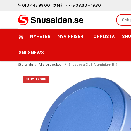
010-147 99 00
Mån - Fre 08:30 - 19:30
NYHETER
NYA PRISER
TOPPLISTA
SNU
SNUSNEWS
Startsida
/
Alla produkter
/
Snusdosa DUS Aluminium Blå
SLUT I LAGER