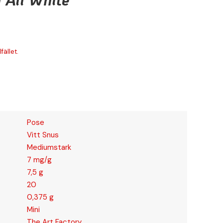
fället.
Pose
Vitt Snus
Mediumstark
7 mg/g
7,5 g
20
0,375 g
Mini
The Art Factory