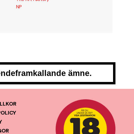
NP
oendeframkallande ämne.
LLKOR
POLICY
Y
GOR