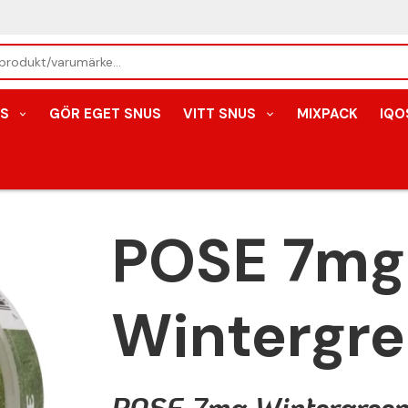
S
GÖR EGET SNUS
VITT SNUS
MIXPACK
IQO
POSE 7mg
Wintergre
POSE 7mg Wintergreen 