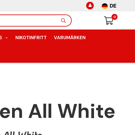
DE
0
S
NIKOTINFRITT
VARUMÄRKEN
en All White
All White