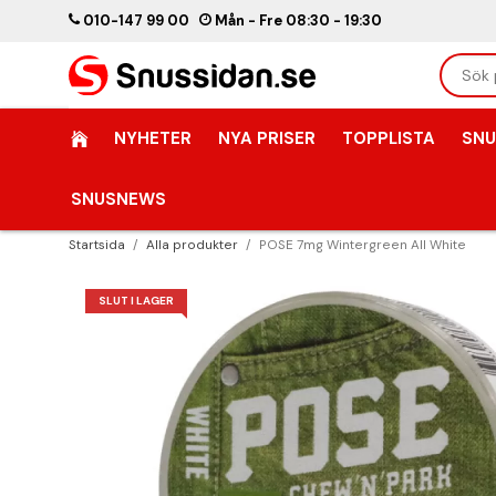
010-147 99 00
Mån - Fre 08:30 - 19:30
NYHETER
NYA PRISER
TOPPLISTA
SNU
SNUSNEWS
Startsida
/
Alla produkter
/
POSE 7mg Wintergreen All White
SLUT I LAGER