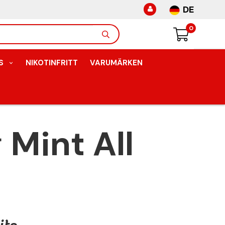
DE
0
S
NIKOTINFRITT
VARUMÄRKEN
Mint All
ite