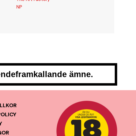
NP
oendeframkallande ämne.
LLKOR
POLICY
Y
GOR