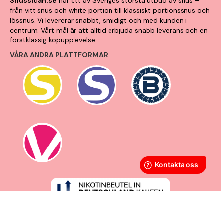
Snussidan.se
har ett av Sveriges största utbud av snus –
från vitt snus och white portion till klassiskt portionssnus och
lössnus. Vi levererar snabbt, smidigt och med kunden i
centrum. Vårt mål är att alltid erbjuda snabb leverans och en
förstklassig köpupplevelse.
VÅRA ANDRA PLATTFORMAR