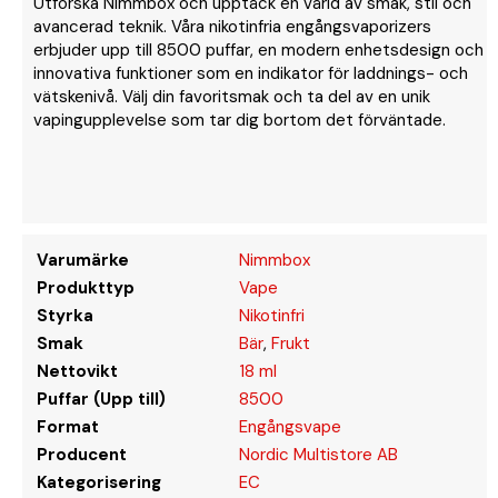
Utforska Nimmbox och upptäck en värld av smak, stil och
avancerad teknik. Våra nikotinfria engångsvaporizers
erbjuder upp till 8500 puffar, en modern enhetsdesign och
innovativa funktioner som en indikator för laddnings- och
vätskenivå. Välj din favoritsmak och ta del av en unik
vapingupplevelse som tar dig bortom det förväntade.
Varumärke
Nimmbox
Produkttyp
Vape
Styrka
Nikotinfri
Smak
Bär
,
Frukt
Nettovikt
18 ml
Puffar (Upp till)
8500
Format
Engångsvape
Producent
Nordic Multistore AB
Kategorisering
EC