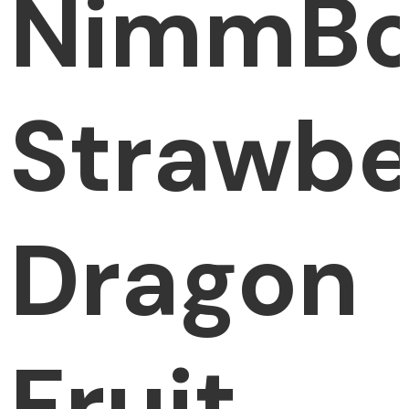
NimmB
Strawbe
Dragon
Fruit