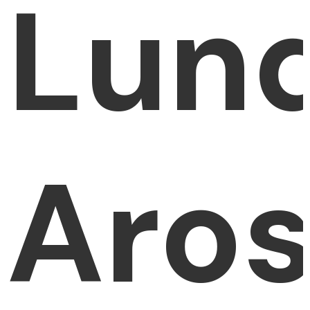
Lun
Aro