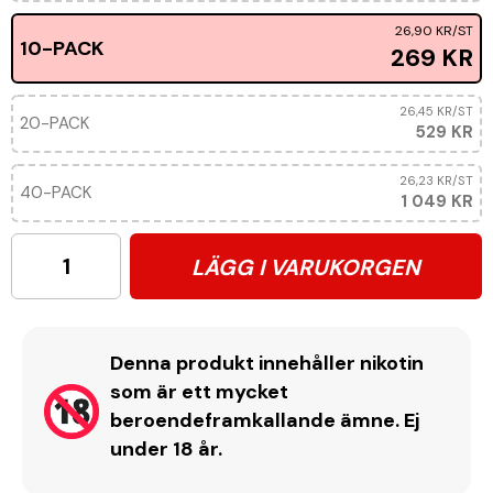
26,90 KR
/ST
10-PACK
269 KR
26,45 KR
/ST
20-PACK
529 KR
26,23 KR
/ST
40-PACK
1 049 KR
LÄGG I VARUKORGEN
Denna produkt innehåller nikotin
som är ett mycket
beroendeframkallande ämne. Ej
under 18 år.