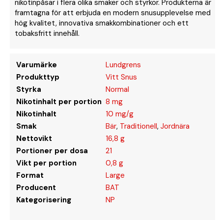
nikotinpåsar i flera olika smaker och styrkor. Produkterna är
framtagna för att erbjuda en modern snusupplevelse med
hög kvalitet, innovativa smakkombinationer och ett
tobaksfritt innehåll.
Varumärke
Lundgrens
Produkttyp
Vitt Snus
Styrka
Normal
Nikotinhalt per portion
8 mg
Nikotinhalt
10 mg/g
Smak
Bär
,
Traditionell
,
Jordnära
Nettovikt
16,8 g
Portioner per dosa
21
Vikt per portion
0,8 g
Format
Large
Producent
BAT
Kategorisering
NP