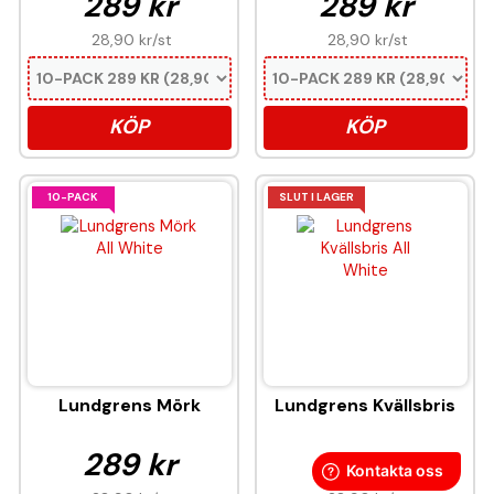
289 kr
289 kr
28,90 kr
/st
28,90 kr
/st
KÖP
KÖP
10-PACK
SLUT I LAGER
Lundgrens Mörk
Lundgrens Kvällsbris
289 kr
289 kr