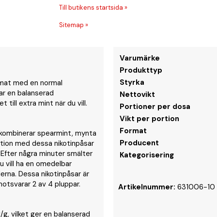
Till butikens startsida »
Sitemap »
Varumärke
Produkttyp
Styrka
ormat med en normal
lar en balanserad
Nettovikt
till extra mint när du vill.
Portioner per dosa
Vikt per portion
Format
 kombinerar spearmint, mynta
Producent
ktion med dessa nikotinpåsar
 Efter några minuter smälter
Kategorisering
u vill ha en omedelbar
rna. Dessa nikotinpåsar är
motsvarar 2 av 4 pluppar.
Artikelnummer:
631006-10
/g, vilket ger en balanserad