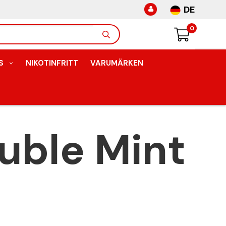
DE
0
S
NIKOTINFRITT
VARUMÄRKEN
uble Mint