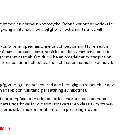
rmat med en normal nikotinstyrka. Denna variant är perfekt för
gvarig mintsmak med möjlighet till extra mint när du vill.
 kombinerar spearmint, mynta och pepparmint för en extra
r är smakkapseln som innehåller en del av mintsmaken. Efter
igör mer mintsmak. Om du vill ha en omedelbar mintexplosion
otinpåsar är helt tobaksfria och har en normal nikotinstyrka,
g/g, vilket ger en balanserad och behaglig nikotineffekt. Kapz
 snabb och fullständig frisättning av nikotinet.
 vita nikotinpåsar och erbjuder olika smaker med spännande
r ett utmärkt val för dig som uppskattar en klassisk mintsmak
 deras olika smaker för att hitta din personliga favorit.
fället.