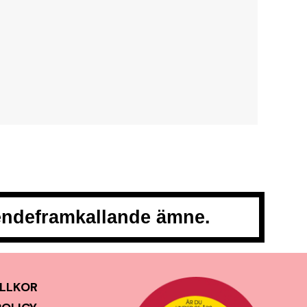
oendeframkallande ämne.
LLKOR