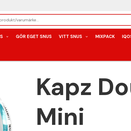
S
GÖR EGET SNUS
VITT SNUS
MIXPACK
IQO
Kapz Do
Mini