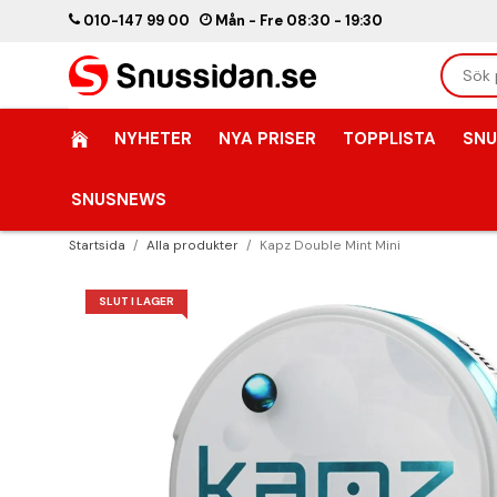
010-147 99 00
Mån - Fre 08:30 - 19:30
NYHETER
NYA PRISER
TOPPLISTA
SNU
SNUSNEWS
Startsida
/
Alla produkter
/
Kapz Double Mint Mini
SLUT I LAGER