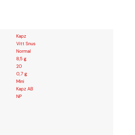
Kapz
Vitt Snus
Normal
8,5 g
20
0,7 g
Mini
Kapz AB
NP