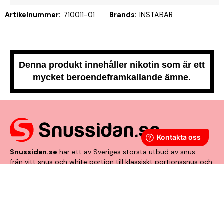
Artikelnummer:
710011-01
Brands:
INSTABAR
Denna produkt innehåller nikotin som är ett
mycket beroendeframkallande ämne.
Snussidan.se
har ett av Sveriges största utbud av snus –
från vitt snus och white portion till klassiskt portionssnus och
lössnus. Vi levererar snabbt, smidigt och med kunden i
centrum. Vårt mål är att alltid erbjuda snabb leverans och en
förstklassig köpupplevelse.
VÅRA ANDRA PLATTFORMAR